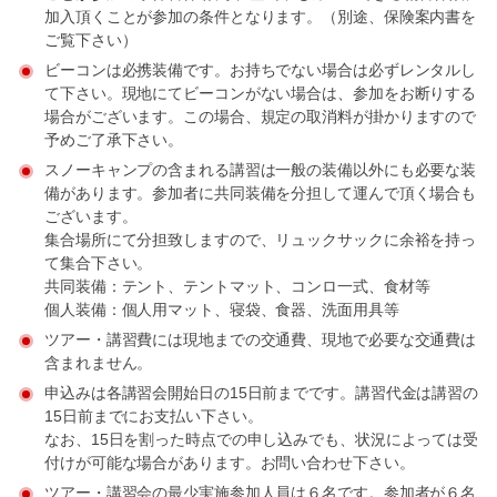
加入頂くことが参加の条件となります。（別途、保険案内書を
ご覧下さい）
ビーコンは必携装備です。お持ちでない場合は必ずレンタルし
て下さい。現地にてビーコンがない場合は、参加をお断りする
場合がございます。この場合、規定の取消料が掛かりますので
予めご了承下さい。
スノーキャンプの含まれる講習は一般の装備以外にも必要な装
備があります。参加者に共同装備を分担して運んで頂く場合も
ございます。
集合場所にて分担致しますので、リュックサックに余裕を持っ
て集合下さい。
共同装備：テント、テントマット、コンロ一式、食材等
個人装備：個人用マット、寝袋、食器、洗面用具等
ツアー・講習費には現地までの交通費、現地で必要な交通費は
含まれません。
申込みは各講習会開始日の15日前までです。講習代金は講習の
15日前までにお支払い下さい。
なお、15日を割った時点での申し込みでも、状況によっては受
付けが可能な場合があります。お問い合わせ下さい。
ツアー・講習会の最少実施参加人員は６名です。参加者が６名