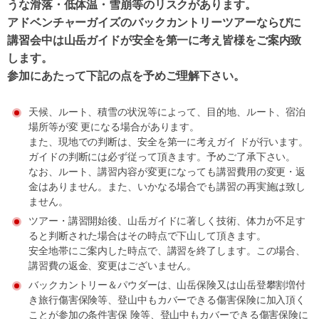
うな滑落・低体温・雪崩等のリスクがあります。
アドベンチャーガイズのバックカントリーツアーならびに
講習会中は山岳ガイドが安全を第一に考え皆様をご案内致
します。
参加にあたって下記の点を予めご理解下さい。
天候、ルート、積雪の状況等によって、目的地、ルート、宿泊
場所等が変 更になる場合があります。
また、現地での判断は、安全を第一に考えガイ ドが行います。
ガイドの判断には必ず従って頂きます。予めご了承下さい。
なお、ルート、講習内容が変更になっても講習費用の変更・返
金はありません。また、いかなる場合でも講習の再実施は致し
ません。
ツアー・講習開始後、山岳ガイドに著しく技術、体力が不足す
ると判断された場合はその時点で下山して頂きます。
安全地帯にご案内した時点で、講習を終了します。この場合、
講習費の返金、変更はございません。
バックカントリー＆パウダーは、山岳保険又は山岳登攀割増付
き旅行傷害保険等、登山中もカバーできる傷害保険に加入頂く
ことが参加の条件害保 険等、登山中もカバーできる傷害保険に