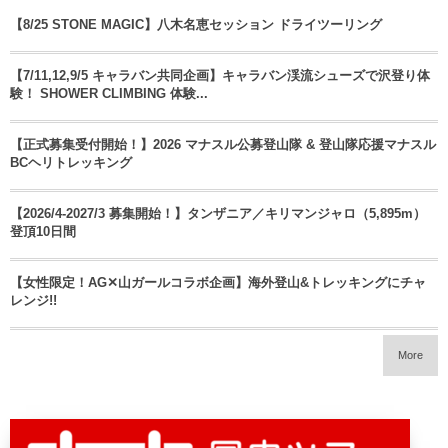
【8/25 STONE MAGIC】八木名恵セッション ドライツーリング
【7/11,12,9/5 キャラバン共同企画】キャラバン渓流シューズで沢登り体
験！ SHOWER CLIMBING 体験...
【正式募集受付開始！】2026 マナスル公募登山隊 & 登山隊応援マナスル
BCヘリトレッキング
【2026/4-2027/3 募集開始！】タンザニア／キリマンジャロ（5,895m）
登頂10日間
【女性限定！AG✕山ガールコラボ企画】海外登山&トレッキングにチャ
レンジ!!
More