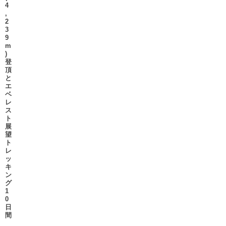
4
,
2
3
9
m
)
登
頂
と
エ
ベ
レ
ス
ト
展
望
ト
レ
ッ
キ
ン
グ
1
0
日
間