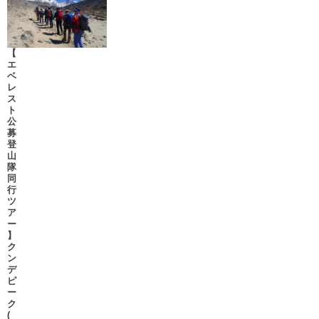
【
エ
ベ
レ
ス
ト
公
募
登
山
隊
同
行
ツ
ア
ー
】
ク
ン
デ
ピ
ー
ク
(