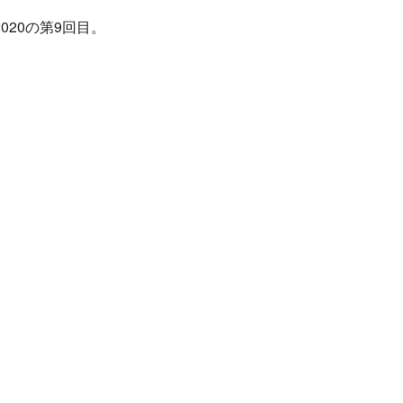
020の第9回目。
旅行条件（要旨）