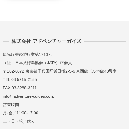
講習費の
講習費の
前日
40%
40%
講習費の
講習費の
当日
50%
50%
株式会社 アドベンチャーガイズ
講習費の
講習費の
無連絡不参加
100%
100%
観光庁登録旅行業第1713号
（社）日本旅行業協会（JATA）正会員
総合旅行業務取扱管理者とは、お客様の旅行を
〒102-0072 東京都千代田区飯田橋2-9-6 東西館ビル本館43号室
取扱う営業所での取引に関する責任者です。こ
TEL 03-5215-2155
の旅行契約に際し担当者からの説明に不明な点
FAX 03-3288-3211
があれば、ご遠慮なく下記に示す旅行業務取扱
info@adventure-guides.co.jp
管理者にお尋ねください。 総合旅行業務取扱
営業時間
管理者 近藤謙司
月-金／11:00-17:00
土・日・祝／休み