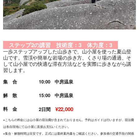
ステップ2の講習 技術度：3 体力度：3
一歩ステップアップした山歩きで、山小屋を使った夏山登
旅行条件（要旨）
山です。雪渓や簡単な岩場の歩き方、くさり場の通過、そ
して山小屋での快適な滞在方法などを実際に歩きながら講
習します。
集 合
10:00 中房温泉
解 散
15:00 中房温泉
¥22,000
料 金
2日間
※こちらの料金には山小屋の宿泊費が含まれておりません。予約はガイドは行いますが、宿泊費
は各自現地にて山小屋に直接お支払いください。
※集合・解散時間は目安です。正式には最終案内書をご確認ください。参加者の交通手段の関係