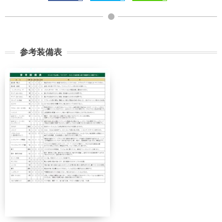
参考装備表
契約解除日
日帰り
2日間以上
21日前
無料
無料
まで
旅行開始
11日前
講習費の
日の
無料
まで
20%
前日から
起算して
8日前ま
講習費の
講習費の
さかのぼ
で
20%
20%
って
2日前ま
講習費の
講習費の
で
30%
30%