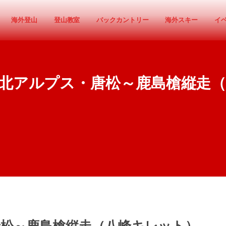
海外登山
登山教室
バックカントリー
海外スキー
イ
北アルプス・唐松～鹿島槍縦走