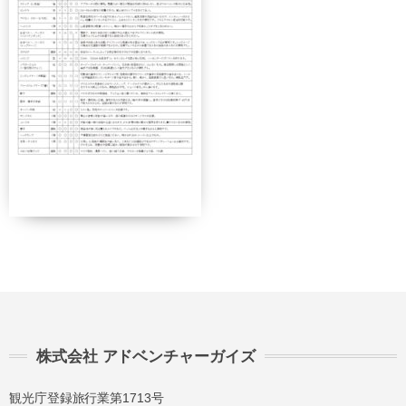
契約解除日
日帰り
2日間以上
21日前
無料
無料
まで
旅行開始
11日前
講習費の
日の
無料
まで
20%
前日から
起算して
8日前ま
講習費の
講習費の
さかのぼ
で
20%
20%
って
2日前ま
講習費の
講習費の
で
30%
30%
講習費の
講習費の
前日
40%
40%
株式会社 アドベンチャーガイズ
講習費の
講習費の
当日
観光庁登録旅行業第1713号