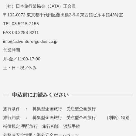
50%
50%
（社）日本旅行業協会（JATA）正会員
講習費の
講習費の
〒102-0072 東京都千代田区飯田橋2-9-6 東西館ビル本館43号室
無連絡不参加
100%
100%
TEL 03-5215-2155
FAX 03-3288-3211
info@adventure-guides.co.jp
総合旅行業務取扱管理者とは、お客様の旅行を
営業時間
取扱う営業所での取引に関する責任者です。こ
の旅行契約に際し担当者からの説明に不明な点
月-金／11:00-17:00
があれば、ご遠慮なく下記に示す旅行業務取扱
土・日・祝／休み
管理者にお尋ねください。 総合旅行業務取扱
管理者 近藤謙司
申込前にお読みください
旅行条件 ：
募集型企画旅行
受注型企画旅行
旅行約款 ：
募集型企画旅行
受注型企画旅行
（別紙）特別
補償規定
手配旅行
旅行相談
渡航手続
外務省安全情報：
海外安全ホームページ