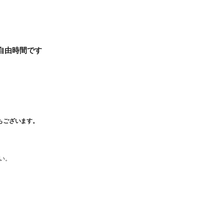
自由時間です
旅行条件（要旨）
もございます。
い。