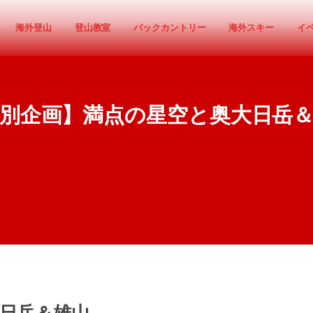
海外登山
登山教室
バックカントリー
海外スキー
イ
別企画】満点の星空と奥大日岳