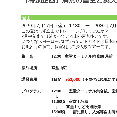
【特別企画】満点の星空と奥大
登山
2020年7月17日（金） 12:30 ー 2020年7月
この夏はまず立山でトレーニングしませんか？
7月中旬までは閉まっている山小屋も多いです。
いつもならヨーロッパに行っているガイドと日本の
お風呂付の宿で、個室利用の少人数ツアーです。
集 合
12:30 室堂ターミナル内 郵便局前
宿泊場所
室堂山荘
¥52,000
講習費用
3日間
（小屋代は現地にて
プログラム
12:30 室堂ターミナル集合後、
↓
13:00頃 室堂山荘着
↓ 室堂山など周辺散策
15:30頃 宿に戻り、入浴等自由時