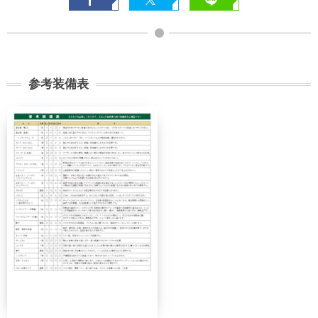
参考装備表
契約解除日
日帰り
2日間以上
21日前
無料
無料
まで
旅行開始
11日前
講習費の
日の
無料
まで
20%
前日から
起算して
8日前ま
講習費の
講習費の
さかのぼ
で
20%
20%
って
2日前ま
講習費の
講習費の
で
30%
30%