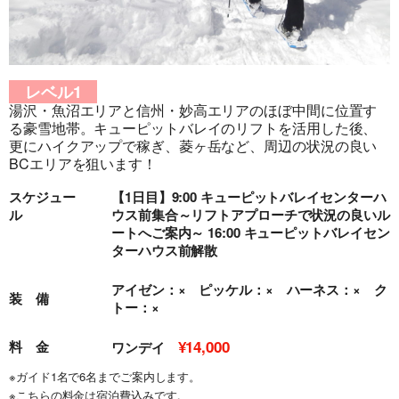
レベル1
湯沢・魚沼エリアと信州・妙高エリアのほぼ中間に位置す
る豪雪地帯。キューピットバレイのリフトを活用した後、
更にハイクアップで稼ぎ、菱ヶ岳など、周辺の状況の良い
旅行条件（要旨）
BCエリアを狙います！
スケジュー
【1日目】9:00 キューピットバレイセンターハ
ル
ウス前集合～リフトアプローチで状況の良いル
ートへご案内～ 16:00 キューピットバレイセン
ターハウス前解散
アイゼン：× ピッケル：× ハーネス：× ク
装 備
トー：×
¥14,000
料 金
ワンデイ
※ガイド1名で6名までご案内します。
※こちらの料金は宿泊費込みです。