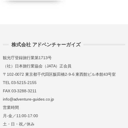
講習費の
講習費の
前日
40%
40%
講習費の
講習費の
当日
50%
50%
講習費の
講習費の
株式会社 アドベンチャーガイズ
無連絡不参加
100%
100%
観光庁登録旅行業第1713号
（社）日本旅行業協会（JATA）正会員
総合旅行業務取扱管理者とは、お客様の旅行を
〒102-0072 東京都千代田区飯田橋2-9-6 東西館ビル本館43号室
取扱う営業所での取引に関する責任者です。こ
TEL 03-5215-2155
の旅行契約に際し担当者からの説明に不明な点
FAX 03-3288-3211
があれば、ご遠慮なく下記に示す旅行業務取扱
info@adventure-guides.co.jp
管理者にお尋ねください。 総合旅行業務取扱
管理者 近藤謙司
営業時間
月-金／11:00-17:00
土・日・祝／休み