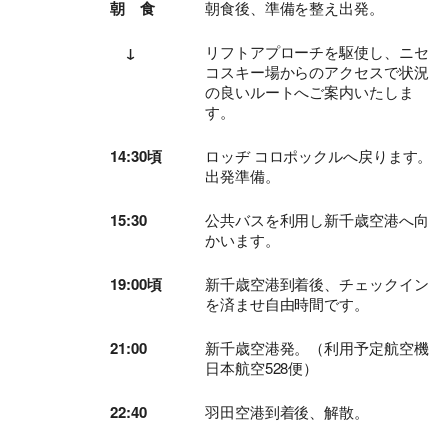
朝 食
朝食後、準備を整え出発。
↓
リフトアプローチを駆使し、ニセ
コスキー場からのアクセスで状況
の良いルートへご案内いたしま
契約解除日
日帰り
2日間以上
す。
21日前
14:30頃
ロッヂ コロポックルへ戻ります。
無料
無料
出発準備。
まで
旅行開始
11日前
講習費の
15:30
公共バスを利用し新千歳空港へ向
日の
無料
かいます。
まで
20%
前日から
起算して
19:00頃
新千歳空港到着後、チェックイン
8日前ま
講習費の
講習費の
を済ませ自由時間です。
さかのぼ
で
20%
20%
って
21:00
新千歳空港発。（利用予定航空機
2日前ま
講習費の
講習費の
日本航空528便）
で
30%
30%
22:40
羽田空港到着後、解散。
講習費の
講習費の
前日