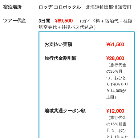
宿泊場所
ロッヂ コロポックル
北海道虻田郡倶知安町
¥89,500
ツアー代金
3日間
（ガイド料＋宿泊代＋往復
航空券代＋往復バス代込み）
¥61,500
お支払い実額
¥28,000
旅行代金割引額
（旅行代金
の35％且
つ、おひと
り1泊あたり
￥14,000が
上限）
¥12,000
地域共通クーポン額
（旅行代金
の15％相当
且つ、おひ
とり1泊あた