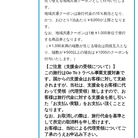
先で使える地域共通クーポンとして付与いたしま
す。
地域共通クーポンは旅行代金の15％相当となり、
かつ、おひとり1泊あたり￥6,000が上限となりま
す。
なお、地域共通クーポンは1枚￥1,000単位で発行
する商品券となります。
（￥1,000未満の端数が生じる場合は四捨五入とな
り、端数が￥500以上の場合は￥1000のクーポンを
付与いたします。）
【ご注意（支援金の受領について）】
この旅行はGo Toトラベル事業支援対象で
す。国からの支援金はお客様に対して支給
されますが、当社は、支援金をお客様に代
わって受領（代理受領）致しますので、お
客様は旅行代金に対する支援金を差し引い
た「お支払い実額」をお支払い頂くことと
なります。
なお、お取消しの際は、旅行代金を基準と
して所定の取消料を申し受けます。
お客様は、当社による代理受領についてご
了承のうえお申込み下さい。