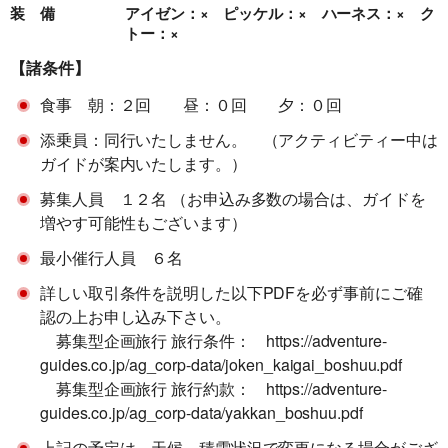
40%
40%
装 備
アイゼン：× ピッケル：× ハーネス：× ク
トー：×
講習費の
講習費の
当日
【諸条件】
50%
50%
食事 朝：２回 昼：０回 夕：０回
講習費の
講習費の
無連絡不参加
添乗員：同行いたしません。 （アクティビティー中は
100%
100%
ガイドが案内いたします。）
募集人員 １２名 （お申込み多数の場合は、ガイドを
総合旅行業務取扱管理者とは、お客様の旅行を
増やす可能性もございます）
取扱う営業所での取引に関する責任者です。こ
最小催行人員 ６名
の旅行契約に際し担当者からの説明に不明な点
があれば、ご遠慮なく下記に示す旅行業務取扱
詳しい取引条件を説明した以下PDFを必ず事前にご確
管理者にお尋ねください。 総合旅行業務取扱
認の上お申し込み下さい。
管理者 近藤謙司
募集型企画旅行 旅行条件： https://adventure-
guides.co.jp/ag_corp-data/joken_kaigai_boshuu.pdf
募集型企画旅行 旅行約款： https://adventure-
guides.co.jp/ag_corp-data/yakkan_boshuu.pdf
上記の予定は、天候、積雪状況で変更になる場合がござ