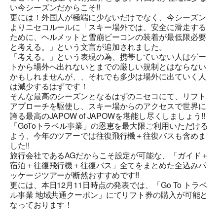
い今シーズンだからこそ!!
更には！外国人が極端に少ないだけでなく、今シーズン
よりニセコルールに「スキー場外では、安全に滑走する
ために、ヘルメットと雪崩ビーコンの装着が最低限必要
と考える。」という文言が追加されました。
「考える。」という表現の為、携帯していない人はゲー
トから場外へ出れないとまでの厳しい規制とはならない
かもしれませんが、、それでも多少は場外に出ていく人
は減少するはずです！
そんな最高のシーズンとなるはずのニセコにて、リフト
アプローチを駆使し、スキー場からのアクセスで世界に
誇る最高のJAPOW of JAPOWを堪能し尽くしましょう!!
「GoToトラベル事業」の恩恵を最大限ご利用いただける
よう、今年のツアーでは往復飛行機＋往復バスも含めま
した!!
旅行会社であるAGだからこそ設定が可能な、「ガイド＋
宿泊＋往復飛行機＋往復バス」全てをまとめた全込みパ
ッケージツアーが断然おすすめです!!
更には、本日12月11日時点の発表では、「Go To トラベ
ル事業 地域共通クーポン」にてリフト券の購入が可能と
なっております！