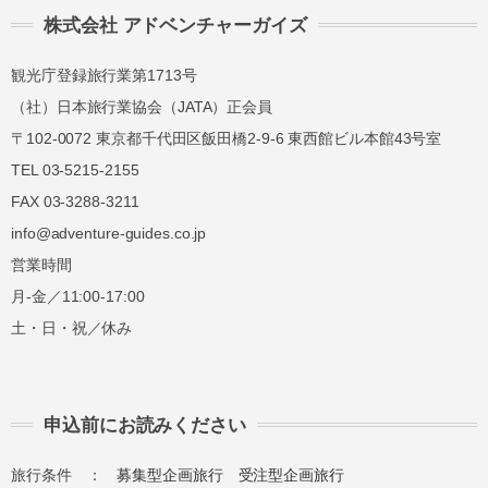
講習費の
講習費の
株式会社 アドベンチャーガイズ
当日
50%
50%
観光庁登録旅行業第1713号
講習費の
講習費の
（社）日本旅行業協会（JATA）正会員
無連絡不参加
100%
100%
〒102-0072 東京都千代田区飯田橋2-9-6 東西館ビル本館43号室
TEL 03-5215-2155
総合旅行業務取扱管理者とは、お客様の旅行を
FAX 03-3288-3211
取扱う営業所での取引に関する責任者です。こ
info@adventure-guides.co.jp
の旅行契約に際し担当者からの説明に不明な点
営業時間
があれば、ご遠慮なく下記に示す旅行業務取扱
月-金／11:00-17:00
管理者にお尋ねください。 総合旅行業務取扱
土・日・祝／休み
管理者 近藤謙司
申込前にお読みください
旅行条件 ：
募集型企画旅行
受注型企画旅行