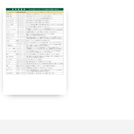
契約解除日
日帰り
2日間以上
21日前
無料
無料
まで
旅行開始
11日前
講習費の
日の
無料
まで
20%
前日から
起算して
8日前ま
講習費の
講習費の
さかのぼ
で
20%
20%
って
2日前ま
講習費の
講習費の
で
30%
30%
講習費の
講習費の
前日
40%
40%