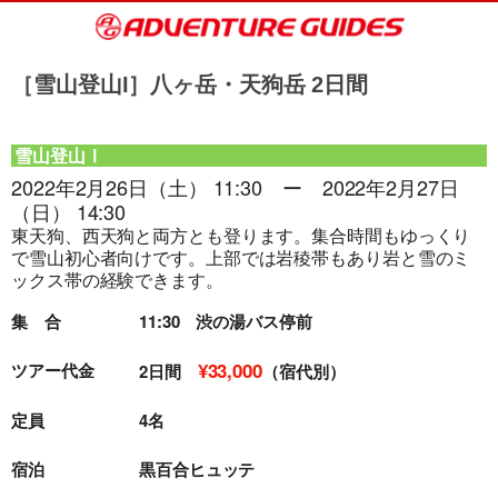
［雪山登山I］八ヶ岳・天狗岳 2日間
雪山登山Ⅰ
2022年2月26日（土） 11:30 ー 2022年2月27日
（日） 14:30
東天狗、西天狗と両方とも登ります。集合時間もゆっくり
で雪山初心者向けです。上部では岩稜帯もあり岩と雪のミ
ックス帯の経験できます。
集 合
11:30 渋の湯バス停前
¥33,000
ツアー代金
2日間
（宿代別）
定員
4名
宿泊
黒百合ヒュッテ