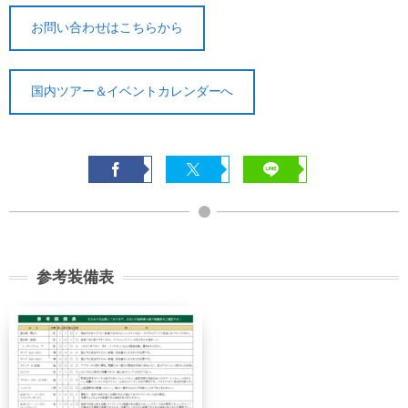
お問い合わせはこちらから
国内ツアー＆イベントカレンダーへ
契約解除日
日帰り
2日間以上
21日前
無料
無料
参考装備表
まで
旅行開始
11日前
講習費の
日の
無料
まで
20%
前日から
起算して
8日前ま
講習費の
講習費の
さかのぼ
で
20%
20%