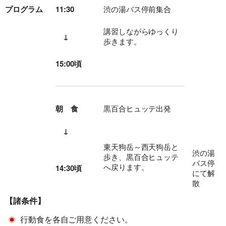
プログラム
11:30
渋の湯バス停前集合
講習しながらゆっくり
↓
歩きます。
15:00頃
朝 食
黒百合ヒュッテ出発
↓
旅行条件（要旨）
東天狗岳～西天狗岳と
渋の湯
歩き、黒百合ヒュッテ
バス停
へ戻ります。
14:30頃
にて解
散
【諸条件】
行動食を各自ご用意ください。