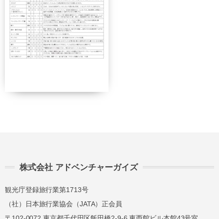
って
2日前ま
講習費の
講習費の
で
30%
30%
講習費の
講習費の
前日
40%
40%
講習費の
講習費の
当日
50%
50%
講習費の
講習費の
無連絡不参加
100%
100%
株式会社 アドベンチャーガイズ
総合旅行業務取扱管理者とは、お客様の旅行を
取扱う営業所での取引に関する責任者です。こ
観光庁登録旅行業第1713号
の旅行契約に際し担当者からの説明に不明な点
（社）日本旅行業協会（JATA）正会員
があれば、ご遠慮なく下記に示す旅行業務取扱
管理者にお尋ねください。 総合旅行業務取扱
〒102-0072 東京都千代田区飯田橋2-9-6 東西館ビル本館43号室