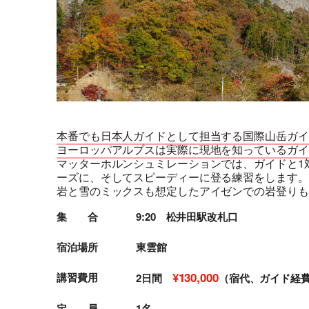
本番でも日本人ガイドとして担当する国際山岳ガイ
ヨーロッパアルプスは実際に現地を知っているガイ
マッターホルンシュミレーションでは、ガイドと1
ーズに、そしてスピーディーに登る練習をします。
岩と雪のミックスも想定したアイゼンでの岩登りも
集 合
9:20 松井田駅改札口
宿泊場所
東雲館
¥130,000
講習費用
2日間
（宿代、ガイド経
定 員
1名