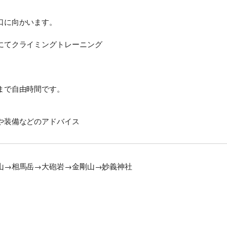
口に向かいます。
にてクライミングトレーニング
まで自由時間です。
や装備などのアドバイス
山→相馬岳→大砲岩→金剛山→妙義神社
契約解除日
日帰り
2日間以上
21日前まで
無料
無料
旅行開始日の