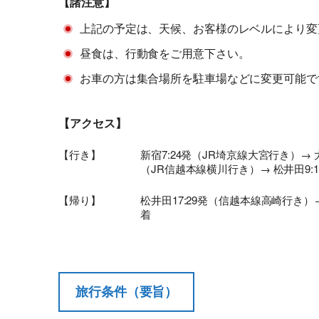
【諸注意】
上記の予定は、天候、お客様のレベルにより変
昼食は、行動食をご用意下さい。
お車の方は集合場所を駐車場などに変更可能で
【アクセス】
【行き】
新宿7:24発（JR埼京線大宮行き）→ 大宮
（JR信越本線横川行き）→ 松井田9:1
【帰り】
松井田17:29発（信越本線高崎行き）→ 
着
旅行条件（要旨）