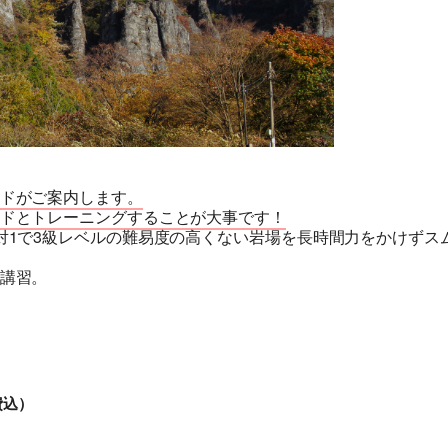
ドがご案内します。
ドとトレーニングすることが大事です！
旅行条件（要旨）
対1で3級レベルの難易度の高くない岩場を長時間力をかけずス
講習。
費込）