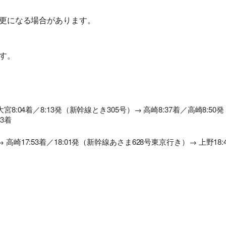
11日前まで
無料
講習費の20%
前日から
更になる場合があります。
起算して
8日前まで
講習費の20%
講習費の20%
さかのぼって
2日前まで
講習費の30%
講習費の30%
す。
前日
講習費の40%
講習費の40%
当日
講習費の50%
講習費の50%
無連絡不参加
講習費の100%
講習費の100%
8:04着／8:13発（新幹線とき305号）→ 高崎8:37着／高崎8:50発
3着
高崎17:53着／18:01発（新幹線あさま628号東京行き）→ 上野18:4
総合旅行業務取扱管理者とは、お客様の旅行を取扱う営業所での取引
に関する責任者です。この旅行契約に際し担当者からの説明に不明な
点があれば、ご遠慮なく下記に示す旅行業務取扱管理者にお尋ねくだ
さい。 総合旅行業務取扱管理者 近藤謙司