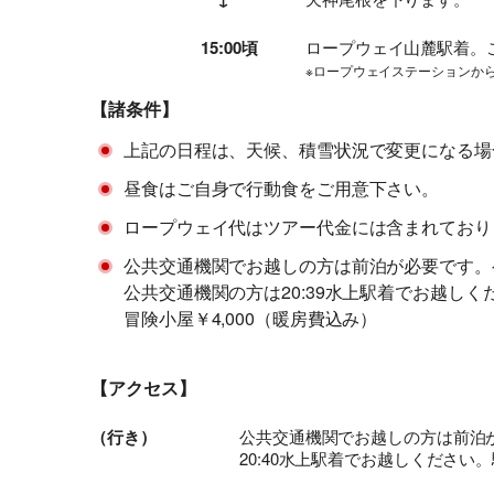
15:00頃
ロープウェイ山麓駅着。
※ロープウェイステーションか
【諸条件】
上記の日程は、天候、積雪状況で変更になる場
昼食はご自身で行動食をご用意下さい。
ロープウェイ代はツアー代金には含まれており
公共交通機関でお越しの方は前泊が必要です。
公共交通機関の方は20:39水上駅着でお越し
冒険小屋￥4,000（暖房費込み）
【アクセス】
（行き）
公共交通機関でお越しの方は前泊
20:40水上駅着でお越しください