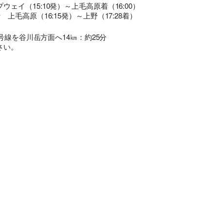
点があれば、ご遠慮なく下記に示す旅行業務取扱管理者にお尋ねくだ
ェイ（15:10発）～上毛高原着（16:00）
さい。 総合旅行業務取扱管理者 近藤謙司
上毛高原（16:15発）～上野（17:28着）
号線を谷川岳方面へ14㎞：約25分
さい。