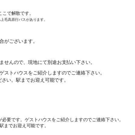
ここで解散です。
契約解除日
日帰り
2日間以上
ら上毛高原行バスがあります。
21日前まで
無料
無料
旅行開始日の
11日前まで
無料
講習費の20%
前日から
合がございます。
起算して
8日前まで
講習費の20%
講習費の20%
さかのぼって
ませんので、現地にて別途お支払い下さい。
2日前まで
講習費の30%
講習費の30%
ゲストハウスをご紹介しますのでご連絡下さい。
前日
講習費の40%
講習費の40%
ください。駅までお迎え可能です。
当日
講習費の50%
講習費の50%
無連絡不参加
講習費の100%
講習費の100%
が必要です。ゲストハウスをご紹介しますのでご連絡下さい。
総合旅行業務取扱管理者とは、お客様の旅行を取扱う営業所での取引
。駅までお迎え可能です。
に関する責任者です。この旅行契約に際し担当者からの説明に不明な