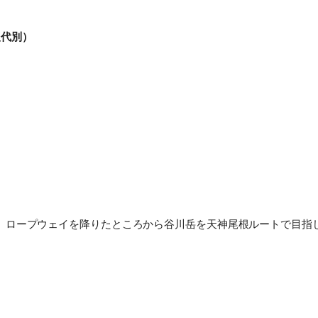
復代別）
。
。ロープウェイを降りたところから谷川岳を天神尾根ルートで目指