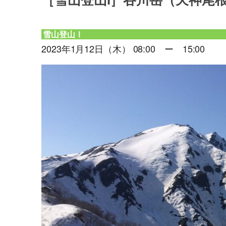
［雪山登山I］谷川岳（天神尾
雪山登山Ⅰ
2023年1月12日（木） 08:00 ー 15:00