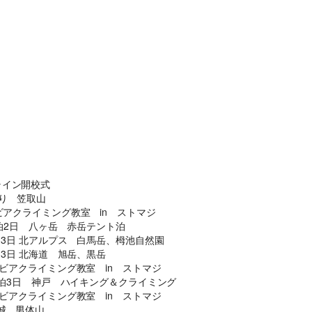
契約解除日
日帰り
2日間以上
21日前まで
無料
無料
旅行開始日の
11日前まで
無料
講習費の20%
前日から
起算して
8日前まで
講習費の20%
講習費の20%
さかのぼって
2日前まで
講習費の30%
講習費の30%
前日
講習費の40%
講習費の40%
ンライン開校式
日帰り 笠取山
当日
講習費の50%
講習費の50%
コロンビアクライミング教室 in ストマジ
24 1泊2日 八ヶ岳 赤岳テント泊
無連絡不参加
講習費の100%
講習費の100%
8 2泊3日 北アルプス 白馬岳、栂池自然園
5 2泊3日 北海道 旭岳、黒岳
 コロンビアクライミング教室 in ストマジ
-23 2泊3日 神戸 ハイキング＆クライミング
総合旅行業務取扱管理者とは、お客様の旅行を取扱う営業所での取引
 コロンビアクライミング教室 in ストマジ
に関する責任者です。この旅行契約に際し担当者からの説明に不明な
北茨城 男体山