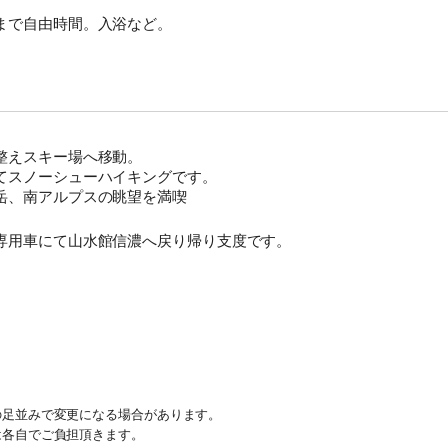
まで自由時間。入浴など。
整えスキー場へ移動。
てスノーシューハイキングです。
岳、南アルプスの眺望を満喫
専用車にて山水館信濃へ戻り帰り支度です。
。
の足並みで変更になる場合があります。
は各自でご負担頂きます。