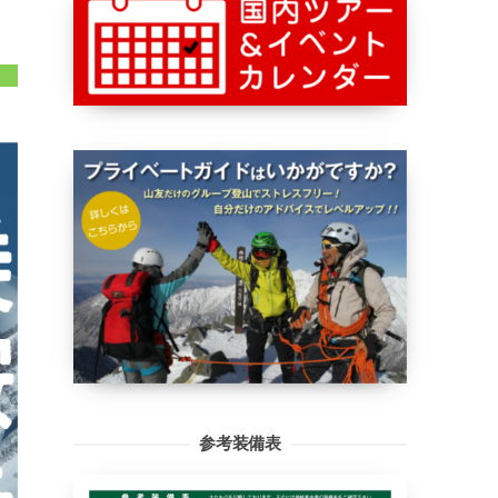
ク
参考装備表