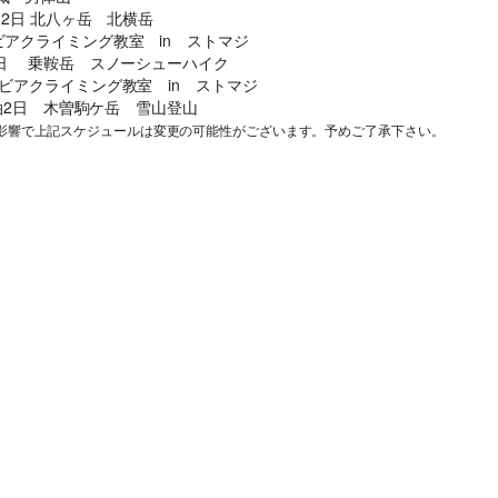
点があれば、ご遠慮なく下記に示す旅行業務取扱管理者にお尋ねくだ
 1泊2日 北八ヶ岳 北横岳
コロンビアクライミング教室 in ストマジ
さい。 総合旅行業務取扱管理者 近藤謙司
 1泊2日 乗鞍岳 スノーシューハイク
 コロンビアクライミング教室 in ストマジ
23 1泊2日 木曽駒ケ岳 雪山登山
影響で上記スケジュールは変更の可能性がございます。予めご了承下さい。