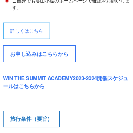
ご自身でも各山小屋のホームページで確認をお願いしま
す。
詳しくはこちら
お申し込みはこちらから
契約解除日
日帰り
2日間以上
WIN THE SUMMIT ACADEMY2023-2024開催スケジュ
21日前
ールはこちらから
無料
無料
まで
旅行開始
11日前
講習費の
日の
無料
まで
20%
前日から
旅行条件（要旨）
起算して
8日前ま
講習費の
講習費の
さかのぼ
で
20%
20%