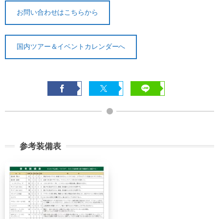
って
お問い合わせはこちらから
2日前ま
講習費の
講習費の
で
30%
30%
国内ツアー＆イベントカレンダーへ
講習費の
講習費の
前日
40%
40%
講習費の
講習費の
当日
50%
50%
講習費の
講習費の
無連絡不参加
100%
100%
参考装備表
総合旅行業務取扱管理者とは、お客様の旅行を
取扱う営業所での取引に関する責任者です。こ
の旅行契約に際し担当者からの説明に不明な点
があれば、ご遠慮なく下記に示す旅行業務取扱
管理者にお尋ねください。 総合旅行業務取扱