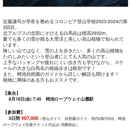
近藤謙司が学長を務めるコロンビア登山学校2023-2024の第
3回目。
北アルプスの北部にそびえる白馬岳は標高2932m。
夏でも多くの雪が残る大雪渓と美しい高山植物で知られて
います。
険しい山ではなく、雪の上を歩きたい、多くの高山植物を
たのしみたいという登山者にとても人気の山です。
上手なパッキングや疲れにくい歩き方も学びながら、スケ
ールの大きな白馬岳の稜線歩きは格別です！
また、栂池自然園のガイドから詳しい解説も聞けます！
植物に興味のある方もおススメです。
【集合】
8月18日(金) 7:45 栂池ロープウェイ山麓駅
【参加費】
¥67,000
3日間
（登山ガイド、自然園ガイド、宿代2食付2泊、栂池
ロープウェイ往復チケット代込み 消費税込）