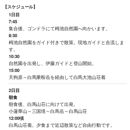
【スケジュール】
1日目
7:45
集合後、ゴンドラにて栂池自然園へ向かいます。
8:30
栂池自然園をガイド付きで散策。現地ガイドと合流しま
す。
10:30
自然園を出発し、伊藤ガイドと登山開始。
15:00
天狗原～白馬乗鞍岳を経由して白馬大池山荘着
旅行条件（要旨）
2日目
朝食
朝食後、白馬山荘に向けて出発。
小蓮華山～三国境～白馬岳～白馬山荘
12:00頃
白馬山荘着。夕食まで近辺散策など自由行動です。