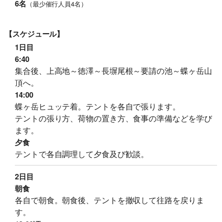
6名
（最少催行人員4名）
【スケジュール】
1日目
6:40
集合後、上高地～徳澤～長塀尾根～要請の池～蝶ヶ岳山
頂へ。
14:00
蝶ヶ岳ヒュッテ着。テントを各自で張ります。
旅行条件（要旨）
テントの張り方、荷物の置き方、食事の準備などを学び
ます。
夕食
テントで各自調理して夕食及び歓談。
2日目
朝食
各自で朝食。朝食後、テントを撤収して往路を戻りま
す。