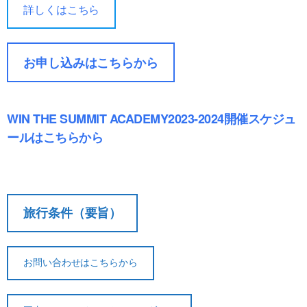
詳しくはこちら
お申し込みはこちらから
WIN THE SUMMIT ACADEMY2023-2024開催スケジュ
契約解除日
日帰り
2日間以上
ールはこちらから
21日前
無料
無料
まで
旅行開始
11日前
講習費の
日の
旅行条件（要旨）
無料
まで
20%
前日から
起算して
8日前ま
講習費の
講習費の
お問い合わせはこちらから
さかのぼ
で
20%
20%
って
2日前ま
講習費の
講習費の