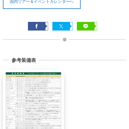
国内ツアー＆イベントカレンダーへ
で
30%
30%
講習費の
講習費の
前日
40%
40%
講習費の
講習費の
当日
50%
50%
講習費の
講習費の
参考装備表
無連絡不参加
100%
100%
総合旅行業務取扱管理者とは、お客様の旅行を
取扱う営業所での取引に関する責任者です。こ
の旅行契約に際し担当者からの説明に不明な点
があれば、ご遠慮なく下記に示す旅行業務取扱
管理者にお尋ねください。 総合旅行業務取扱
管理者 近藤謙司