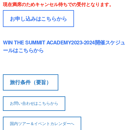
現在満席のためキャンセル待ちでの受付となります。
お申し込みはこちらから
WIN THE SUMMIT ACADEMY2023-2024開催スケジュ
ールはこちらから
契約解除日
日帰り
2日間以上
21日前
無料
無料
まで
旅行開始
旅行条件（要旨）
11日前
講習費の
日の
無料
まで
20%
前日から
起算して
8日前ま
講習費の
講習費の
お問い合わせはこちらから
さかのぼ
で
20%
20%
って
2日前ま
講習費の
講習費の
国内ツアー＆イベントカレンダーへ