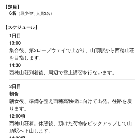
【定員】
6名
（最少催行人員3名）
【スケジュール】
1日目
13:00
集合後、第2ロープウェイで上がり、山頂駅から西穂山荘
を目指します。
旅行条件（要旨）
14:30
西穂山荘到着後、周辺で雪上講習を行ないます。
2日目
朝食
朝食後、準備を整え西穂高独標に向けて出発。往路を戻
ります。
12:00頃
西穂山荘着。休憩後、預けた荷物をピックアップして山
頂駅へ下山します。
14:30頃