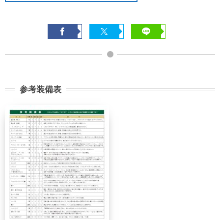
で
30%
30%
講習費の
講習費の
前日
40%
40%
講習費の
講習費の
当日
50%
50%
参考装備表
講習費の
講習費の
無連絡不参加
100%
100%
総合旅行業務取扱管理者とは、お客様の旅行を
取扱う営業所での取引に関する責任者です。こ
の旅行契約に際し担当者からの説明に不明な点
があれば、ご遠慮なく下記に示す旅行業務取扱
管理者にお尋ねください。 総合旅行業務取扱
管理者 近藤謙司