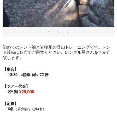
1
2
3
初めてのテント泊と岩稜系の登山トレーニングです。テン
ト装備は各自でご用意ください。レンタル屋さんをご紹介
致します。
【集合】
12:30 瑞牆山荘バス停
【ツアー代金】
¥29,000
2日間
【定員】
6名
（最少催行人員4名）