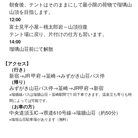
朝食後、テントはそのままにして最小限の荷物で瑠璃山
山頂を目指します。
12:00
富士見平小屋～桃太郎岩～山頂往復
テント場に戻り、片付けの仕方も習います。
14:00
瑠璃山荘前にて解散
【アクセス】
（行き）
新宿→JR 甲府→韮崎→みずがき山荘バス停
（帰り）
みずがき山荘バス停→韮崎→JR甲府→新宿
※瑞牆線バスは瑞牆山荘～韮崎駅間で1 回下車できます。温泉立ち寄りも時
間によっては可能です。
（お車の方）
中央道須玉IC→県道610号線→瑞牆山荘（約50分）
※瑞垣山荘駐車場があります（無料）