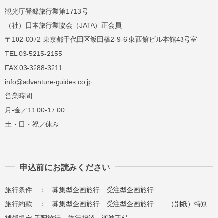
観光庁登録旅行業第1713号
（社）日本旅行業協会（JATA）正会員
〒102-0072 東京都千代田区飯田橋2-9-6 東西館ビル本館43号室
TEL 03-5215-2155
FAX 03-3288-3211
info@adventure-guides.co.jp
営業時間
月-金／11:00-17:00
土・日・祝／休み
申込前にお読みください
旅行条件 ：
募集型企画旅行
受注型企画旅行
旅行約款 ：
募集型企画旅行
受注型企画旅行
（別紙）特別
補償規定
手配旅行
旅行相談
渡航手続