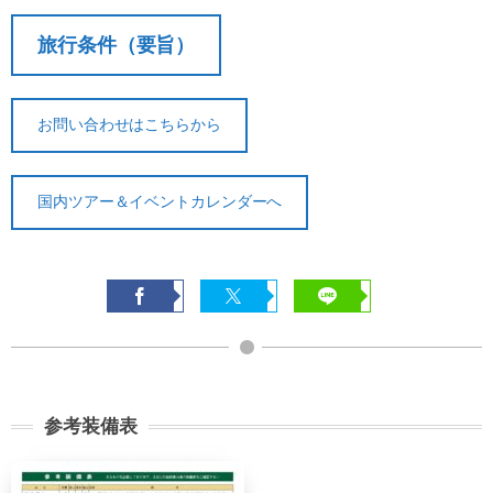
旅行条件（要旨）
契約解除日
日帰り
2日間以上
21日前
無料
無料
お問い合わせはこちらから
まで
旅行開始
11日前
講習費の
日の
無料
国内ツアー＆イベントカレンダーへ
まで
20%
前日から
起算して
8日前ま
講習費の
講習費の
さかのぼ
で
20%
20%
って
2日前ま
講習費の
講習費の
で
30%
30%
講習費の
講習費の
前日
参考装備表
40%
40%
講習費の
講習費の