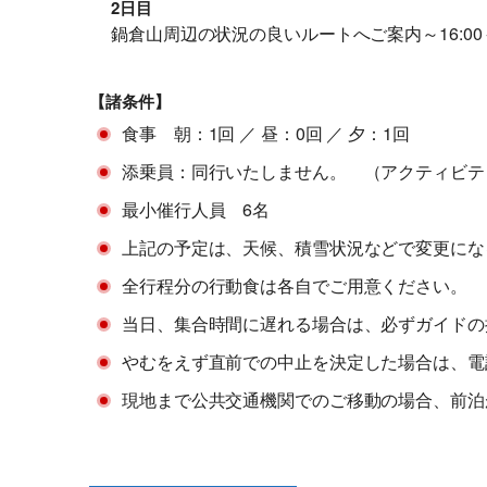
2日目
鍋倉山周辺の状況の良いルートへご案内～16:00
【諸条件】
食事 朝：1回 ／ 昼：0回 ／ 夕：1回
添乗員：同行いたしません。 （アクティビテ
最小催行人員 6名
上記の予定は、天候、積雪状況などで変更にな
全行程分の行動食は各自でご用意ください。
当日、集合時間に遅れる場合は、必ずガイドの
やむをえず直前での中止を決定した場合は、電
現地まで公共交通機関でのご移動の場合、前泊