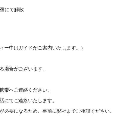
旅行開始日の
 宿にて解散
11日前まで
無料
講習費の20%
前日から
起算して
8日前まで
講習費の20%
講習費の20%
さかのぼって
2日前まで
講習費の30%
講習費の30%
ィー中はガイドがご案内いたします。）
前日
講習費の40%
講習費の40%
当日
講習費の50%
講習費の50%
る場合がございます。
無連絡不参加
講習費の100%
講習費の100%
携帯へご連絡ください。
総合旅行業務取扱管理者とは、お客様の旅行を取扱う営業所での取引
話にてご連絡いたします。
に関する責任者です。この旅行契約に際し担当者からの説明に不明な
点があれば、ご遠慮なく下記に示す旅行業務取扱管理者にお尋ねくだ
が必要になるため、事前に弊社までご相談ください。
さい。 総合旅行業務取扱管理者 近藤謙司