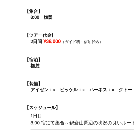
【集合】
8:00 橅麓
【ツアー代金】
¥38,000
2日間
（ガイド料＋宿泊代込）
【宿泊】
橅麓
【装備】
アイゼン：× ピッケル：× ハーネス：× クトー：
【スケジュール】
1日目
8:00 宿にて集合～鍋倉山周辺の状況の良いルー