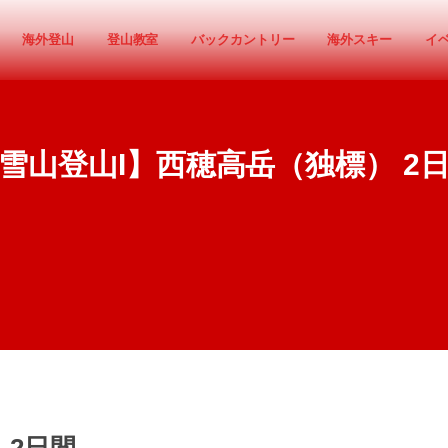
海外登山
登山教室
バックカントリー
海外スキー
イ
雪山登山I】西穂高岳（独標） 2