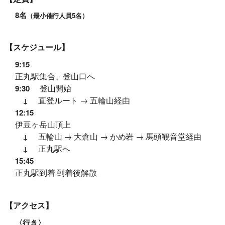
8名
（最小催行人員5名）
【スケジュール】
9:15
正丸駅集合、登山口へ
登山開始
9:30
直登ルート → 五輪山経由
↓
12:15
伊豆ヶ岳山頂上
五輪山 → 大倉山 → かめ岩 → 馬頭観音堂経由
↓
正丸駅へ
↓
15:45
正丸駅到着 到着後解散
【アクセス】
〈行き〉