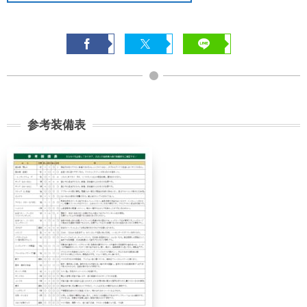
無料
無料
まで
旅行開始
11日前
講習費の
日の
無料
まで
20%
前日から
起算して
8日前ま
講習費の
講習費の
さかのぼ
で
20%
20%
って
参考装備表
2日前ま
講習費の
講習費の
で
30%
30%
講習費の
講習費の
前日
40%
40%
講習費の
講習費の
当日
50%
50%
講習費の
講習費の
無連絡不参加
100%
100%