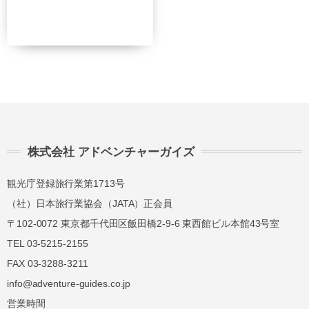
総合旅行業務取扱管理者とは、お客様の旅行を
取扱う営業所での取引に関する責任者です。こ
の旅行契約に際し担当者からの説明に不明な点
があれば、ご遠慮なく下記に示す旅行業務取扱
管理者にお尋ねください。 総合旅行業務取扱
管理者 近藤謙司
株式会社 アドベンチャーガイズ
観光庁登録旅行業第1713号
（社）日本旅行業協会（JATA）正会員
〒102-0072 東京都千代田区飯田橋2-9-6 東西館ビル本館43号室
TEL 03-5215-2155
FAX 03-3288-3211
info@adventure-guides.co.jp
営業時間