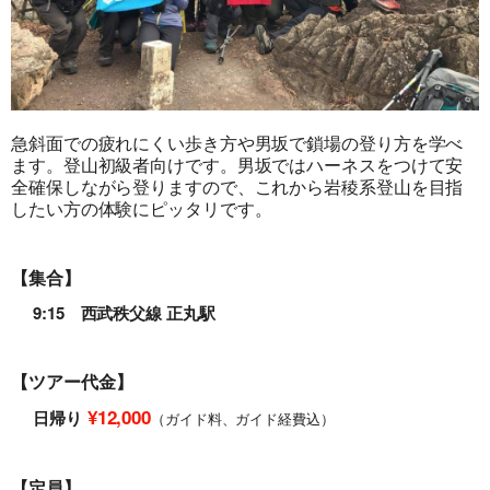
急斜面での疲れにくい歩き方や男坂で鎖場の登り方を学べ
ます。登山初級者向けです。男坂ではハーネスをつけて安
全確保しながら登りますので、これから岩稜系登山を目指
したい方の体験にピッタリです。
【集合】
9:15 西武秩父線 正丸駅
【ツアー代金】
¥12,000
日帰り
（ガイド料、ガイド経費込）
旅行条件（要旨）
【定員】