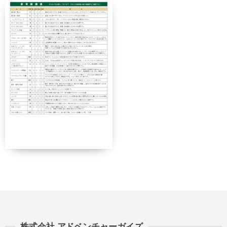
講習費の
講習費の
当日
50%
50%
講習費の
講習費の
無連絡不参加
100%
100%
総合旅行業務取扱管理者とは、お客様の旅行を
取扱う営業所での取引に関する責任者です。こ
の旅行契約に際し担当者からの説明に不明な点
があれば、ご遠慮なく下記に示す旅行業務取扱
管理者にお尋ねください。 総合旅行業務取扱
管理者 近藤謙司
株式会社 アドベンチャーガイズ