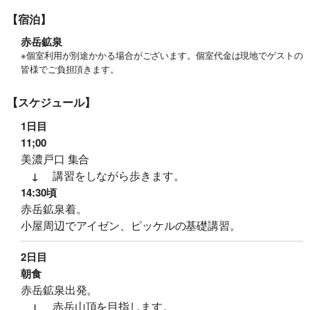
【宿泊】
赤岳鉱泉
※個室利用が別途かかる場合がございます。個室代金は現地でゲストの
旅行条件（要旨）
皆様でご負担頂きます。
【スケジュール】
1日目
11;00
美濃戸口 集合
講習をしながら歩きます。
↓
14:30頃
赤岳鉱泉着。
小屋周辺でアイゼン、ピッケルの基礎講習。
2日目
朝食
赤岳鉱泉出発。
赤岳山頂を目指します。
↓