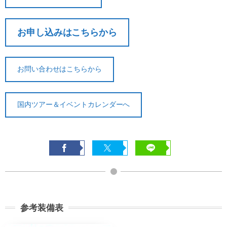
お申し込みはこちらから
契約解除日
日帰り
2日間以上
21日前
無料
無料
まで
お問い合わせはこちらから
旅行開始
11日前
講習費の
日の
無料
まで
20%
国内ツアー＆イベントカレンダーへ
前日から
起算して
8日前ま
講習費の
講習費の
さかのぼ
で
20%
20%
って
2日前ま
講習費の
講習費の
で
30%
30%
講習費の
講習費の
前日
参考装備表
40%
40%