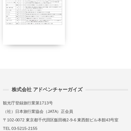
講習費の
講習費の
無連絡不参加
100%
100%
総合旅行業務取扱管理者とは、お客様の旅行を
取扱う営業所での取引に関する責任者です。こ
の旅行契約に際し担当者からの説明に不明な点
があれば、ご遠慮なく下記に示す旅行業務取扱
管理者にお尋ねください。 総合旅行業務取扱
管理者 近藤謙司
株式会社 アドベンチャーガイズ
観光庁登録旅行業第1713号
（社）日本旅行業協会（JATA）正会員
〒102-0072 東京都千代田区飯田橋2-9-6 東西館ビル本館43号室
TEL 03-5215-2155