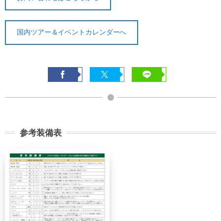
21日前
無料
無料
まで
国内ツアー＆イベントカレンダーへ
旅行開始
11日前
講習費の
日の
無料
まで
20%
前日から
起算して
8日前ま
講習費の
講習費の
さかのぼ
で
20%
20%
って
2日前ま
講習費の
講習費の
参考装備表
で
30%
30%
講習費の
講習費の
前日
40%
40%
講習費の
講習費の
当日
50%
50%