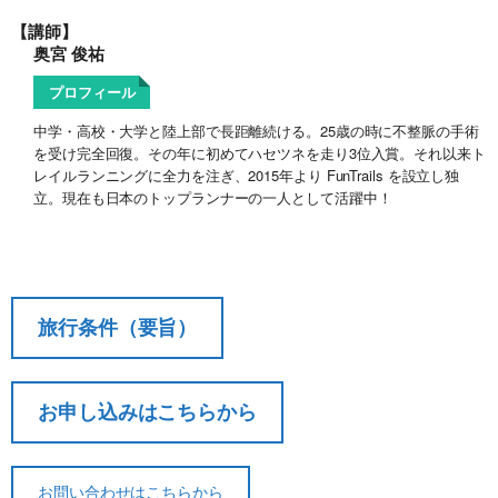
【講師】
奥宮 俊祐
プロフィール
中学・高校・大学と陸上部で長距離続ける。25歳の時に不整脈の手術
を受け完全回復。その年に初めてハセツネを走り3位入賞。それ以来ト
レイルランニングに全力を注ぎ、2015年より FunTrails を設立し独
立。現在も日本のトップランナーの一人として活躍中！
旅行条件（要旨）
お申し込みはこちらから
契約解除日
日帰り
2日間以上
お問い合わせはこちらから