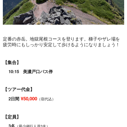
定番の赤岳。地獄尾根コースを登ります。梯子やザレ場を
疲労時にもしっかり安定して歩けるようになりましょう！
【集合】
10:15 美濃戸口バス停
【ツアー代金】
¥50,000
2日間
（宿代込）
【定員】
3名
（最少催行人員3名）