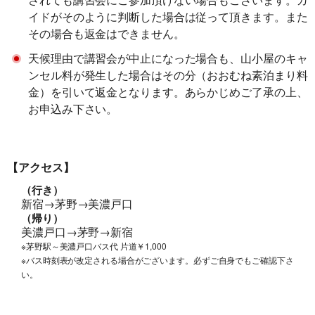
イドがそのように判断した場合は従って頂きます。また
その場合も返金はできません。
天候理由で講習会が中止になった場合も、山小屋のキャ
ンセル料が発生した場合はその分（おおむね素泊まり料
金）を引いて返金となります。あらかじめご了承の上、
お申込み下さい。
【アクセス】
（行き）
新宿→茅野→美濃戸口
（帰り）
美濃戸口→茅野→新宿
契約解除日
日帰り
2日間以上
※茅野駅～美濃戸口バス代 片道￥1,000
※バス時刻表が改定される場合がございます。必ずご自身でもご確認下さ
21日前
い。
無料
無料
まで
旅行開始
11日前
講習費の