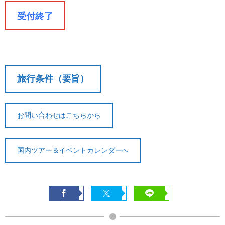
日の
無料
受付終了
まで
20%
前日から
起算して
8日前ま
講習費の
講習費の
さかのぼ
で
20%
20%
って
2日前ま
講習費の
講習費の
旅行条件（要旨）
で
30%
30%
講習費の
講習費の
前日
お問い合わせはこちらから
40%
40%
講習費の
講習費の
当日
国内ツアー＆イベントカレンダーへ
50%
50%
講習費の
講習費の
無連絡不参加
100%
100%
総合旅行業務取扱管理者とは、お客様の旅行を