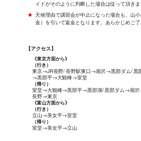
イドがそのように判断した場合は従って頂きま
天候理由で講習会が中止になった場合も、山小
金）を引いて返金となります。あらかじめご了
【アクセス】
《東京方面から》
（行き）
東京→JR長野/ 長野駅東口→扇沢→黒部ダム/ 黒
→黒部平→大観峰→室堂
（帰り）
室堂→大観峰→黒部平→黒部湖/ 黒部ダム→扇沢
長野→東京
《富山方面から》
（行き）
立山→美女平→室堂
（帰り）
室堂→美女平→立山