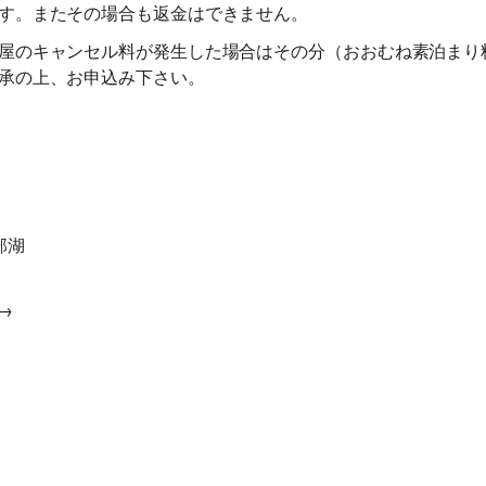
す。またその場合も返金はできません。
当日
講習費の50%
講習費の50%
屋のキャンセル料が発生した場合はその分（おおむね素泊まり
承の上、お申込み下さい。
無連絡不参加
講習費の100%
講習費の100%
総合旅行業務取扱管理者とは、お客様の旅行を取扱う営業所での取引
に関する責任者です。この旅行契約に際し担当者からの説明に不明な
点があれば、ご遠慮なく下記に示す旅行業務取扱管理者にお尋ねくだ
部湖
さい。 総合旅行業務取扱管理者 近藤謙司
→