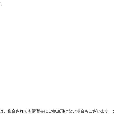
す。
契約解除日
日帰り
2日間以上
21日前まで
無料
無料
旅行開始日の
11日前まで
無料
講習費の20%
前日から
起算して
8日前まで
講習費の20%
講習費の20%
さかのぼって
2日前まで
講習費の30%
講習費の30%
は、集合されても講習会にご参加頂けない場合もございます。
前日
講習費の40%
講習費の40%