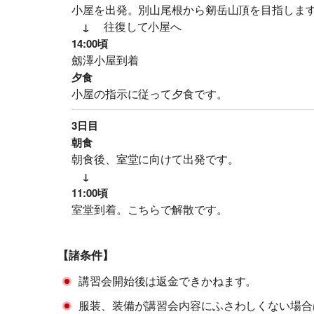
小屋を出発。別山尾根から剱岳山頂を目指しま
往復して小屋へ
↓
14:00頃
劔澤小屋到着
夕食
小屋の指示に従って夕食です。
3日目
朝食
朝食後、室堂に向けて出発です。
↓
11:00頃
室堂到着。こちらで解散です。
【諸条件】
講習会開始後は返金できかねます。
服装、装備が講習会内容にふさわしくない場合