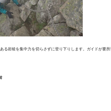
ある岩稜を集中力を切らさずに登り下りします。ガイドが要所
前