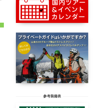
ー
参考装備表