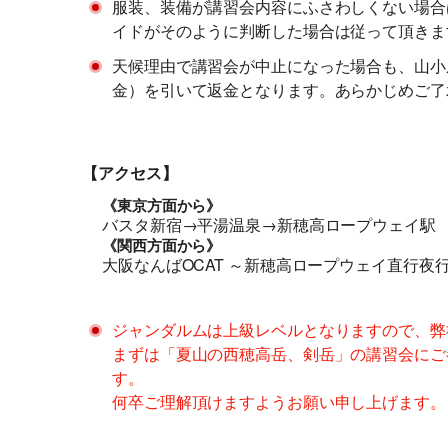
服装、装備が講習会内容にふさわしくない場合
イドがそのように判断した場合は従って頂きま
天候理由で講習会が中止になった場合も、山小
金）を引いて返金となります。あらかじめご了
【アクセス】
《東京方面から》
バスタ新宿→平湯温泉→新穂高ロープウェイ駅
《関西方面から》
大阪なんばOCAT ～新穂高ロープウェイ直行夜
ジャンダルムは上級レベルとなりますので、弊
まずは「夏山の西穂高岳、剣岳」の講習会にご
す。
何卒ご理解頂けますようお願い申し上げます。