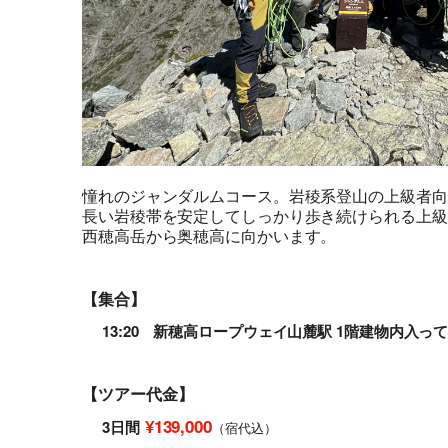
憧れのジャンダルムコース。岩稜系登山の上級者向
長い岩稜帯を安定してしっかり歩き続けられる上級
西穂高岳から奥穂高に向かいます。
【集合】
13:20 新穂高ロープウェイ山麓駅 1階建物内入っ
【ツアー代金】
¥139,000
3日間
（宿代込）