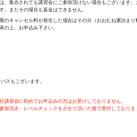
は、集合されても講習会にご参加頂けない場合もございます。
す。またその場合も返金はできません。
当日
講習費の50%
講習費の50%
屋のキャンセル料が発生した場合はその分（おおむね素泊まり
無連絡不参加
講習費の100%
講習費の100%
承の上、お申込み下さい。
総合旅行業務取扱管理者とは、お客様の旅行を取扱う営業所での取引
に関する責任者です。この旅行契約に際し担当者からの説明に不明な
点があれば、ご遠慮なく下記に示す旅行業務取扱管理者にお尋ねくだ
さい。 総合旅行業務取扱管理者 近藤謙司
行バスもございます。
社講習会に初めてお申込みの方はお受けしておりません。
参加頂き、レベルチェックをさせて頂いた後で受付しておりま