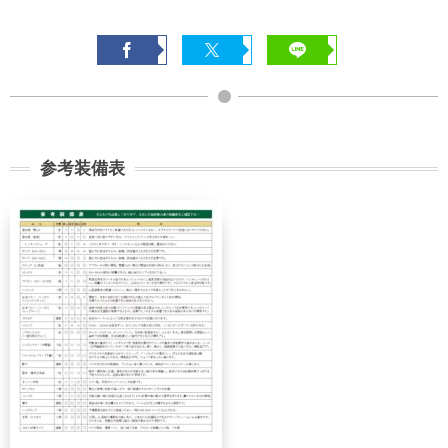
まで
旅行開始
11日前
講習費の
日の
無料
まで
20%
前日から
起算して
8日前ま
講習費の
講習費の
さかのぼ
で
20%
20%
参考装備表
って
2日前ま
講習費の
講習費の
で
30%
30%
講習費の
講習費の
前日
40%
40%
講習費の
講習費の
当日
50%
50%
講習費の
講習費の
無連絡不参加
100%
100%