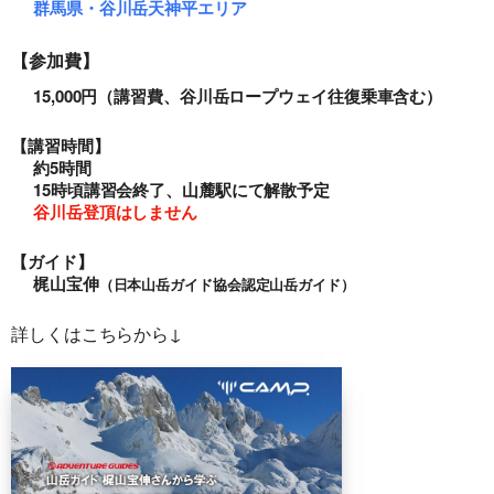
群馬県・谷川岳天神平エリア
【参加費】
15,000円（講習費、谷川岳ロープウェイ往復乗車含む）
【講習時間】
約5時間
15時頃講習会終了、山麓駅にて解散予定
谷川岳登頂はしません
【ガイド】
梶山宝伸
（日本山岳ガイド協会認定山岳ガイド）
詳しくはこちらから↓