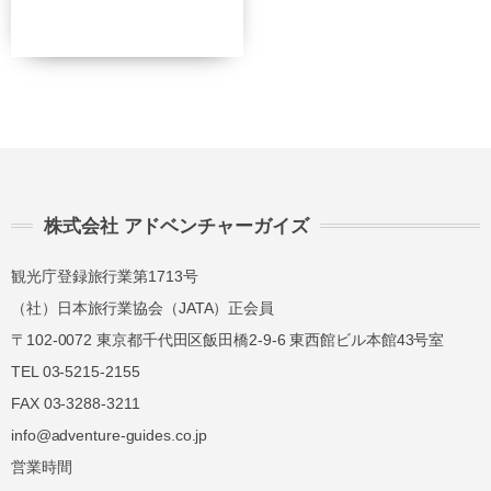
総合旅行業務取扱管理者とは、お客様の旅行を
取扱う営業所での取引に関する責任者です。こ
の旅行契約に際し担当者からの説明に不明な点
があれば、ご遠慮なく下記に示す旅行業務取扱
管理者にお尋ねください。 総合旅行業務取扱
管理者 近藤謙司
株式会社 アドベンチャーガイズ
観光庁登録旅行業第1713号
（社）日本旅行業協会（JATA）正会員
〒102-0072 東京都千代田区飯田橋2-9-6 東西館ビル本館43号室
TEL 03-5215-2155
FAX 03-3288-3211
info@adventure-guides.co.jp
営業時間