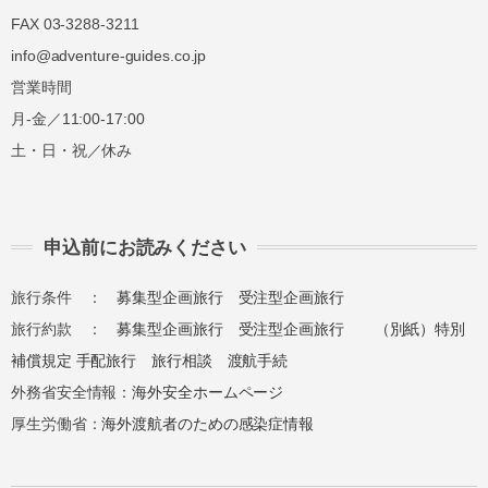
無料
まで
20%
FAX 03-3288-3211
前日から
info@adventure-guides.co.jp
起算して
8日前ま
講習費の
講習費の
営業時間
さかのぼ
で
20%
20%
月-金／11:00-17:00
って
2日前ま
講習費の
講習費の
土・日・祝／休み
で
30%
30%
講習費の
講習費の
前日
申込前にお読みください
40%
40%
講習費の
講習費の
旅行条件 ：
募集型企画旅行
受注型企画旅行
当日
50%
50%
旅行約款 ：
募集型企画旅行
受注型企画旅行
（別紙）特別
補償規定
手配旅行
旅行相談
渡航手続
講習費の
講習費の
無連絡不参加
外務省安全情報：
海外安全ホームページ
100%
100%
厚生労働省：
海外渡航者のための感染症情報
総合旅行業務取扱管理者とは、お客様の旅行を