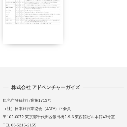
株式会社 アドベンチャーガイズ
契約解除日
日帰り
2日間以上
観光庁登録旅行業第1713号
21日前
（社）日本旅行業協会（JATA）正会員
無料
無料
まで
〒102-0072 東京都千代田区飯田橋2-9-6 東西館ビル本館43号室
旅行開始
11日前
講習費の
TEL 03-5215-2155
日の