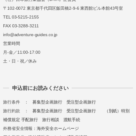
〒102-0072 東京都千代田区飯田橋2-9-6 東西館ビル本館43号室
講習費の
講習費の
無連絡不参加
TEL 03-5215-2155
100%
100%
FAX 03-3288-3211
info@adventure-guides.co.jp
総合旅行業務取扱管理者とは、お客様の旅行を
営業時間
取扱う営業所での取引に関する責任者です。こ
月-金／11:00-17:00
の旅行契約に際し担当者からの説明に不明な点
土・日・祝／休み
があれば、ご遠慮なく下記に示す旅行業務取扱
管理者にお尋ねください。 総合旅行業務取扱
管理者 近藤謙司
申込前にお読みください
旅行条件 ：
募集型企画旅行
受注型企画旅行
旅行約款 ：
募集型企画旅行
受注型企画旅行
（別紙）特別
補償規定
手配旅行
旅行相談
渡航手続
外務省安全情報：
海外安全ホームページ