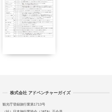
契約解除日
日帰り
2日間以上
21日前
無料
無料
まで
旅行開始
11日前
講習費の
日の
無料
まで
20%
前日から
起算して
8日前ま
講習費の
講習費の
さかのぼ
で
20%
20%
って
2日前ま
講習費の
講習費の
で
30%
30%
講習費の
講習費の
前日
株式会社 アドベンチャーガイズ
40%
40%
講習費の
講習費の
観光庁登録旅行業第1713号
当日
50%
50%
（社）日本旅行業協会（JATA）正会員