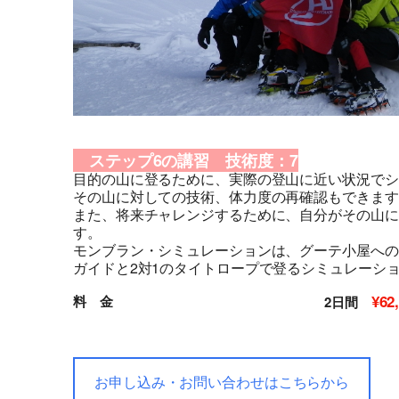
ステップ6の講習 技術度：7
目的の山に登るために、実際の登山に近い状況でシ
その山に対しての技術、体力度の再確認もできます
また、将来チャレンジするために、自分がその山に
す。
モンブラン・シミュレーションは、グーテ小屋への
ガイドと2対1のタイトロープで登るシミュレーシ
¥62
料 金
2日間
お申し込み・お問い合わせはこちらから