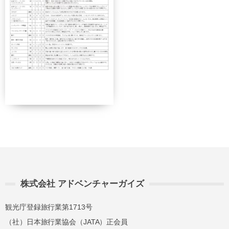
契約解除日
日帰り
2日間以上
21日前
無料
無料
まで
旅行開始
11日前
講習費の
日の
無料
まで
20%
前日から
起算して
8日前ま
講習費の
講習費の
さかのぼ
で
20%
20%
って
2日前ま
講習費の
講習費の
で
30%
30%
講習費の
講習費の
前日
株式会社 アドベンチャーガイズ
40%
40%
観光庁登録旅行業第1713号
講習費の
講習費の
当日
（社）日本旅行業協会（JATA）正会員
50%
50%