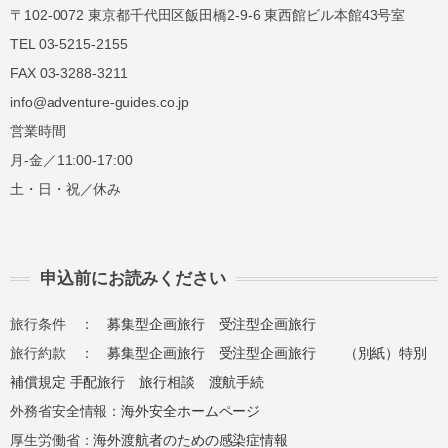
〒102-0072 東京都千代田区飯田橋2-9-6 東西館ビル本館43号室
講習費の
講習費の
無連絡不参加
TEL 03-5215-2155
100%
100%
FAX 03-3288-3211
info@adventure-guides.co.jp
総合旅行業務取扱管理者とは、お客様の旅行を
営業時間
取扱う営業所での取引に関する責任者です。こ
月-金／11:00-17:00
の旅行契約に際し担当者からの説明に不明な点
土・日・祝／休み
があれば、ご遠慮なく下記に示す旅行業務取扱
管理者にお尋ねください。 総合旅行業務取扱
管理者 近藤謙司
申込前にお読みください
旅行条件 ：
募集型企画旅行
受注型企画旅行
旅行約款 ：
募集型企画旅行
受注型企画旅行
（別紙）特別
補償規定
手配旅行
旅行相談
渡航手続
外務省安全情報：
海外安全ホームページ
厚生労働省：
海外渡航者のための感染症情報