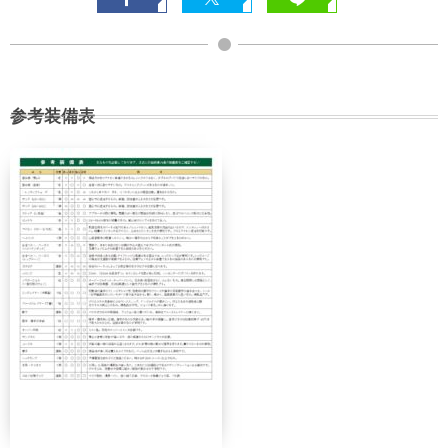
参考装備表
契約解除日
日帰り
2日間以上
21日前
無料
無料
まで