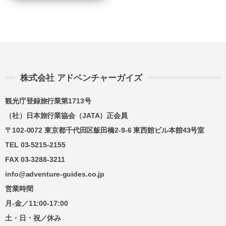
旅行開始
11日前
講習費の
日の
無料
まで
20%
前日から
起算して
8日前ま
講習費の
講習費の
さかのぼ
で
20%
20%
株式会社 アドベンチャーガイズ
って
2日前ま
講習費の
講習費の
観光庁登録旅行業第1713号
で
30%
30%
（社）日本旅行業協会（JATA）正会員
講習費の
講習費の
前日
〒102-0072 東京都千代田区飯田橋2-9-6 東西館ビル本館43号室
40%
40%
TEL 03-5215-2155
講習費の
講習費の
FAX 03-3288-3211
当日
50%
50%
info@adventure-guides.co.jp
営業時間
講習費の
講習費の
無連絡不参加
月-金／11:00-17:00
100%
100%
土・日・祝／休み