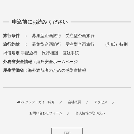
総合旅行業務取扱管理者とは、お客様の旅行を
取扱う営業所での取引に関する責任者です。こ
申込前にお読みください
の旅行契約に際し担当者からの説明に不明な点
があれば、ご遠慮なく下記に示す旅行業務取扱
旅行条件 ：
募集型企画旅行
受注型企画旅行
管理者にお尋ねください。 総合旅行業務取扱
旅行約款 ：
募集型企画旅行
受注型企画旅行
（別紙）特別
管理者 近藤謙司
補償規定
手配旅行
旅行相談
渡航手続
外務省安全情報：
海外安全ホームページ
厚生労働省：
海外渡航者のための感染症情報
AGスタッフ・ガイド紹介
会社概要
アクセス
お問い合わせフォーム
個人情報の取り扱い
TOP