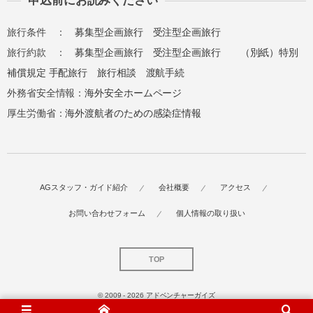
申込前にお読みください
総合旅行業務取扱管理者とは、お客様の旅行を
旅行条件 ：
募集型企画旅行
受注型企画旅行
取扱う営業所での取引に関する責任者です。こ
の旅行契約に際し担当者からの説明に不明な点
旅行約款 ：
募集型企画旅行
受注型企画旅行
（別紙）特別
があれば、ご遠慮なく下記に示す旅行業務取扱
補償規定
手配旅行
旅行相談
渡航手続
管理者にお尋ねください。 総合旅行業務取扱
外務省安全情報：
海外安全ホームページ
管理者 近藤謙司
厚生労働省：
海外渡航者のための感染症情報
AGスタッフ・ガイド紹介
会社概要
アクセス
お問い合わせフォーム
個人情報の取り扱い
TOP
© 2009 - 2026
アドベンチャーガイズ