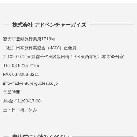
旅行開始
11日前
講習費の
日の
無料
まで
20%
前日から
株式会社 アドベンチャーガイズ
起算して
8日前ま
講習費の
講習費の
さかのぼ
で
20%
20%
観光庁登録旅行業第1713号
って
（社）日本旅行業協会（JATA）正会員
2日前ま
講習費の
講習費の
〒102-0072 東京都千代田区飯田橋2-9-6 東西館ビル本館43号室
で
30%
30%
TEL 03-5215-2155
講習費の
講習費の
FAX 03-3288-3211
前日
40%
40%
info@adventure-guides.co.jp
営業時間
講習費の
講習費の
当日
月-金／11:00-17:00
50%
50%
土・日・祝／休み
講習費の
講習費の
無連絡不参加
100%
100%