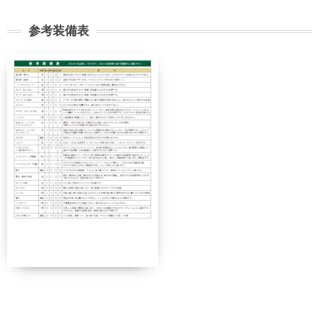
参考装備表
契約解除日
日帰り
2日間以上
21日前
無料
無料
まで