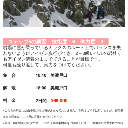
ステップ5の講習 技術度：6 体力度：3
岩場に雪が乗っているミックスのルート上でバランスを失
旅行条件（要旨）
わないようにアイゼン歩行ができ、2～3級レベルの岩登り
もアイゼン装着のままでできることが目標です。
何度も繰り返して、実力をつけてください。
集 合
10:10 美濃戸口
解 散
16:00 美濃戸口
¥68,000
料 金
2日間
※こちらの料金には山小屋の宿泊費が含まれておりません。予約はガイドは行いますが、宿泊費
は各自現地にて山小屋に直接お支払いください。
※集合・解散時間は目安です。正式には最終案内書をご確認ください。参加者の交通手段の関係