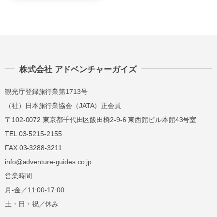
講習費の
講習費の
前日
40%
40%
講習費の
講習費の
当日
50%
50%
株式会社 アドベンチャーガイズ
講習費の
講習費の
無連絡不参加
100%
100%
観光庁登録旅行業第1713号
（社）日本旅行業協会（JATA）正会員
総合旅行業務取扱管理者とは、お客様の旅行を
〒102-0072 東京都千代田区飯田橋2-9-6 東西館ビル本館43号室
取扱う営業所での取引に関する責任者です。こ
TEL 03-5215-2155
の旅行契約に際し担当者からの説明に不明な点
FAX 03-3288-3211
があれば、ご遠慮なく下記に示す旅行業務取扱
info@adventure-guides.co.jp
管理者にお尋ねください。 総合旅行業務取扱
営業時間
管理者 近藤謙司
月-金／11:00-17:00
土・日・祝／休み