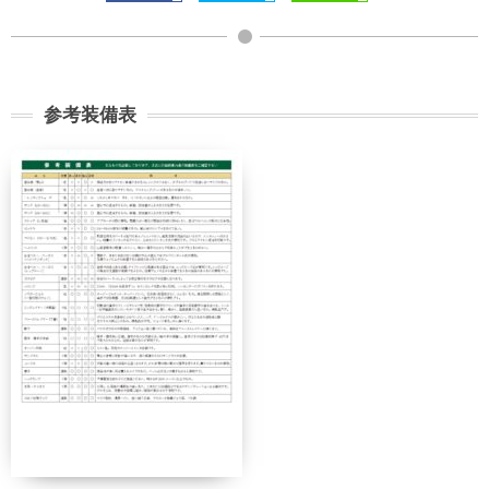
参考装備表
契約解除日
日帰り
2日間以上
21日前
無料
無料
まで
旅行開始
11日前
講習費の
日の
無料
まで
20%
前日から
起算して
8日前ま
講習費の
講習費の
さかのぼ
で
20%
20%
って
2日前ま
講習費の
講習費の
で
30%
30%