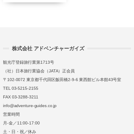
講習費の
講習費の
前日
40%
40%
講習費の
講習費の
当日
50%
50%
講習費の
講習費の
株式会社 アドベンチャーガイズ
無連絡不参加
100%
100%
観光庁登録旅行業第1713号
（社）日本旅行業協会（JATA）正会員
総合旅行業務取扱管理者とは、お客様の旅行を
〒102-0072 東京都千代田区飯田橋2-9-6 東西館ビル本館43号室
取扱う営業所での取引に関する責任者です。こ
TEL 03-5215-2155
の旅行契約に際し担当者からの説明に不明な点
FAX 03-3288-3211
があれば、ご遠慮なく下記に示す旅行業務取扱
管理者にお尋ねください。 総合旅行業務取扱
info@adventure-guides.co.jp
管理者 近藤謙司
営業時間
月-金／11:00-17:00
土・日・祝／休み