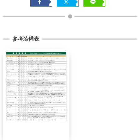
参考装備表
契約解除日
日帰り
2日間以上
21日前
無料
無料
まで
旅行開始
11日前
講習費の
日の
無料
まで
20%
前日から
起算して
8日前ま
講習費の
講習費の
さかのぼ
で
20%
20%
って
2日前ま
講習費の
講習費の
で
30%
30%