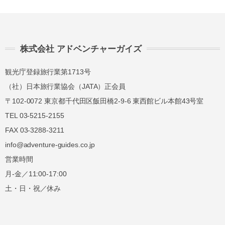
40%
40%
講習費の
講習費の
当日
50%
50%
株式会社 アドベンチャーガイズ
講習費の
講習費の
無連絡不参加
観光庁登録旅行業第1713号
100%
100%
（社）日本旅行業協会（JATA）正会員
〒102-0072 東京都千代田区飯田橋2-9-6 東西館ビル本館43号室
総合旅行業務取扱管理者とは、お客様の旅行を
TEL 03-5215-2155
取扱う営業所での取引に関する責任者です。こ
FAX 03-3288-3211
の旅行契約に際し担当者からの説明に不明な点
info@adventure-guides.co.jp
があれば、ご遠慮なく下記に示す旅行業務取扱
営業時間
管理者にお尋ねください。 総合旅行業務取扱
管理者 近藤謙司
月-金／11:00-17:00
土・日・祝／休み