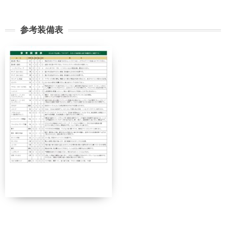
参考装備表
契約解除日
日帰り
2日間以上
21日前
無料
無料
まで
旅行開始
11日前
講習費の
日の
無料
まで
20%
前日から
起算して
8日前ま
講習費の
講習費の
さかのぼ
で
20%
20%
って
2日前ま
講習費の
講習費の
で
30%
30%
講習費の
講習費の
前日