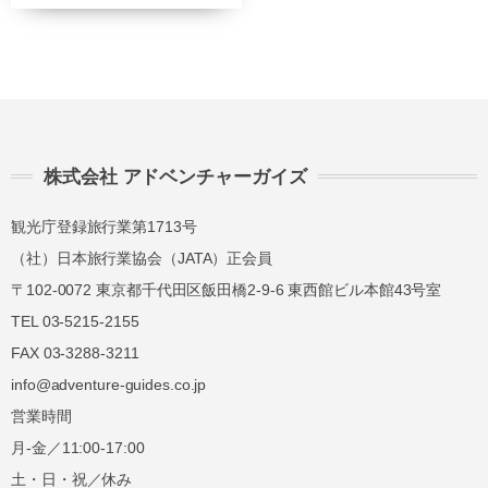
講習費の
講習費の
前日
40%
40%
講習費の
講習費の
当日
50%
50%
講習費の
講習費の
株式会社 アドベンチャーガイズ
無連絡不参加
100%
100%
観光庁登録旅行業第1713号
（社）日本旅行業協会（JATA）正会員
総合旅行業務取扱管理者とは、お客様の旅行を
〒102-0072 東京都千代田区飯田橋2-9-6 東西館ビル本館43号室
取扱う営業所での取引に関する責任者です。こ
TEL 03-5215-2155
の旅行契約に際し担当者からの説明に不明な点
FAX 03-3288-3211
があれば、ご遠慮なく下記に示す旅行業務取扱
管理者にお尋ねください。 総合旅行業務取扱
info@adventure-guides.co.jp
管理者 近藤謙司
営業時間
月-金／11:00-17:00
土・日・祝／休み