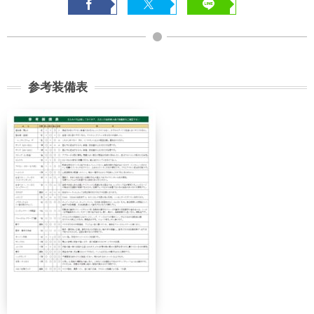
参考装備表
契約解除日
日帰り
2日間以上
21日前
無料
無料
まで
旅行開始
11日前
講習費の
日の
無料
まで
20%
前日から
起算して
8日前ま
講習費の
講習費の
さかのぼ
で
20%
20%
って
2日前ま
講習費の
講習費の
で
30%
30%