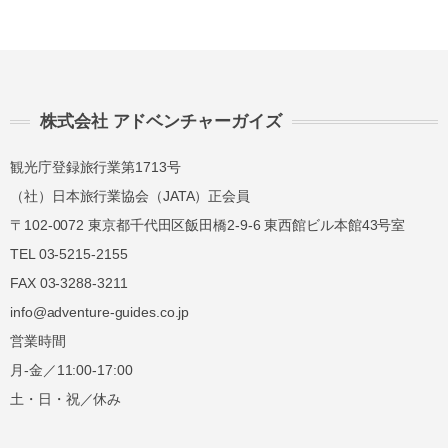
前日
40%
40%
講習費の
講習費の
当日
50%
50%
株式会社 アドベンチャーガイズ
講習費の
講習費の
無連絡不参加
100%
100%
観光庁登録旅行業第1713号
（社）日本旅行業協会（JATA）正会員
〒102-0072 東京都千代田区飯田橋2-9-6 東西館ビル本館43号室
総合旅行業務取扱管理者とは、お客様の旅行を
TEL 03-5215-2155
取扱う営業所での取引に関する責任者です。こ
の旅行契約に際し担当者からの説明に不明な点
FAX 03-3288-3211
があれば、ご遠慮なく下記に示す旅行業務取扱
info@adventure-guides.co.jp
管理者にお尋ねください。 総合旅行業務取扱
営業時間
管理者 近藤謙司
月-金／11:00-17:00
土・日・祝／休み