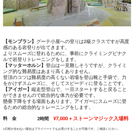
【モンブラン】
グーテ小屋への登りは2級クラスですが高度
感のある岩登りが出てきます。
旅行条件（要旨）
よりスムーズに登れるために、事前にクライミングピナク
ルで岩登りトレーニングをします。
【マッターホルン】
登山は一見難しそうですが、クライミ
ング的な難易度はあまり高くありません。
登頂のコツは難易度の高くない岩場を登山靴と手袋で、力
をかけずスムーズに、そしてスピーディに登ることです。
【アイガー】
縦走型登山で、一旦スタートすると戻ること
ができませんので総合的な体力が必要です。
懸垂下降をする場面もあります。アイガーにスムーズに登
るための総合的なトレーニングをします。
¥7,000＋ストーンマジック入場料
料 金
2時間
※日程が合わない場合はプライベートでもお受けすることが可能です。ご相談ください。