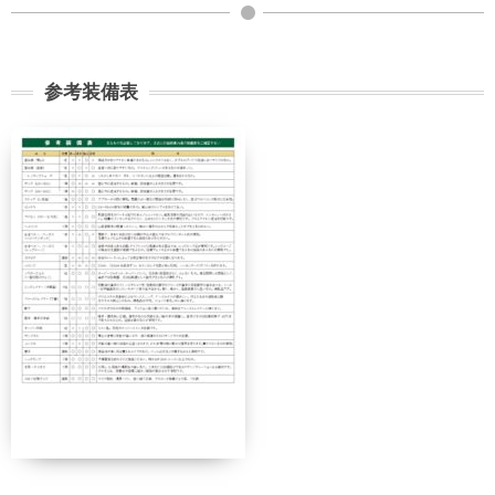
参考装備表
契約解除日
日帰り
2日間以上
21日前
無料
無料
まで
旅行開始
11日前
講習費の
日の
無料
まで
20%
前日から
起算して
8日前ま
講習費の
講習費の
さかのぼ
で
20%
20%
って
2日前ま
講習費の
講習費の
で
30%
30%
講習費の
講習費の