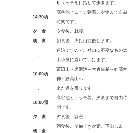
ヒュッテを目指して歩きます。
高谷池ヒュッテ到着。夕食まで自由
14:30頃
時間です。
夕 食
夕食後、就寝。
朝 食
朝食後、火打山往復します。
連泊ですので、登山に不要なものは
↓
山小屋に置いていけます。
茶臼山～黒沢池～大倉乗越～妙高大
10:00頃
神～妙高山へ
↓
来た道を戻ります
高谷池ヒュッテ着。夕食まで自由時
16:00頃
間です。
夕 食
夕食後、就寝
朝食後、準備でき次第、下山しま
朝 食