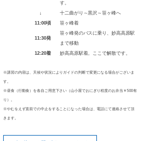
す。
↓
十二曲がり～黒沢～笹ヶ峰へ
11:00頃
笹ヶ峰着
笹ヶ峰発のバスに乗り、妙高高原駅
11:30発
まで移動
12:20着
妙高高原駅着。ここで解散です。
※講習の内容は、天候や状況によりガイドの判断で変更になる場合がございま
す。
※昼食（行動食）を各自ご用意下さい（山小屋でおにぎり程度のお弁当￥500有
り）。
※やむをえず直前での中止をすることになった場合は、電話にて連絡させて頂
きます。