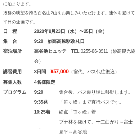
に泊まります。
抜群の眺望を誇る百名山2山をお楽しみいただけます。連休を避けて
平日の企画です。
日 程
2020年9月23日（水）〜25日（金）
集 合
9:20 妙高高原駅改札口
宿泊場所
高谷池ヒュッテ
TEL:0255-86-3911（妙高観光協
会）
¥57,000
講習費用
3日間
（宿代、バス代往復込）
募集人数
4名様限定
プログラム
9:20
集合後、バス乗り場に移動します。
9:35発
「笹ヶ峰」まで直行バスです。
10:25着
終点「笹ヶ峰」着
ブナ林を抜けて、十二曲がり～富士
↓
見平～高谷池