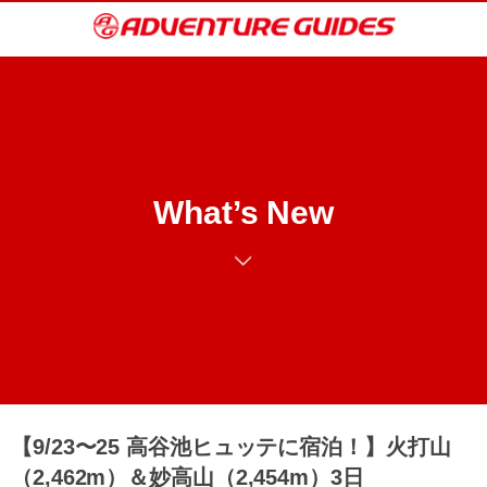
What’s New
【9/23〜25 高谷池ヒュッテに宿泊！】火打山
（2,462m）＆妙高山（2,454m）3日