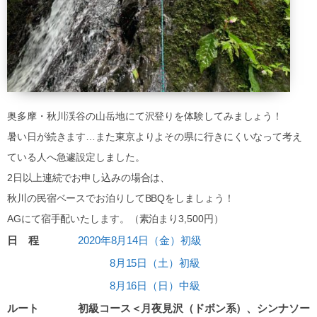
奥多摩・秋川渓谷の山岳地にて沢登りを体験してみましょう！
暑い日が続きます…また東京よりよその県に行きにくいなって考え
ている人へ急遽設定しました。
2日以上連続でお申し込みの場合は、
秋川の民宿ベースでお泊りしてBBQをしましょう！
AGにて宿手配いたします。（素泊まり3,500円）
日 程
2020年8月14日（金）初級
8月15日（土）初級
8月16日（日）中級
ルート
初級コース＜月夜見沢（ドボン系）、シンナソー