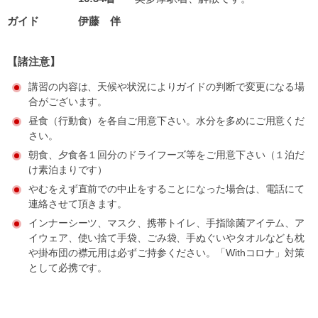
ガイド
伊藤 伴
【諸注意】
講習の内容は、天候や状況によりガイドの判断で変更になる場
合がございます。
昼食（行動食）を各自ご用意下さい。水分を多めにご用意くだ
さい。
朝食、夕食各１回分のドライフーズ等をご用意下さい（１泊だ
け素泊まりです）
やむをえず直前での中止をすることになった場合は、電話にて
連絡させて頂きます。
インナーシーツ、マスク、携帯トイレ、手指除菌アイテム、ア
イウェア、使い捨て手袋、ごみ袋、手ぬぐいやタオルなども枕
や掛布団の襟元用は必ずご持参ください。「Withコロナ」対策
として必携です。