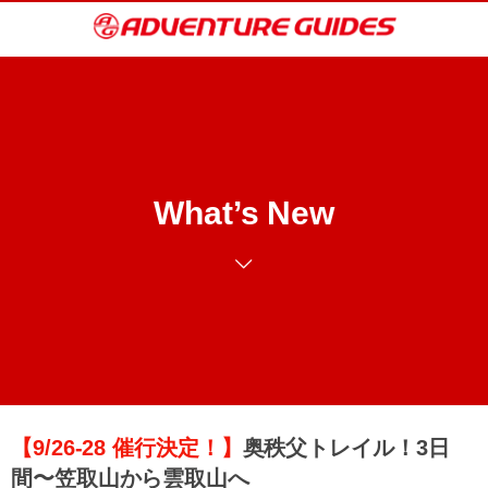
What’s New
【9/26-28 催行決定！】
奥秩父トレイル！3日
間〜笠取山から雲取山へ