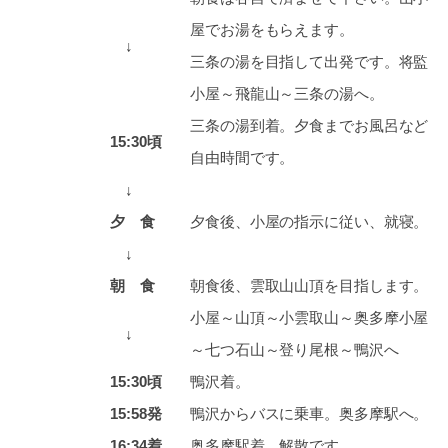
屋でお湯をもらえます。
↓
三条の湯を目指して出発です。将監
小屋～飛龍山～三条の湯へ。
三条の湯到着。夕食までお風呂など
15:30頃
自由時間です。
↓
夕 食
夕食後、小屋の指示に従い、就寝。
↓
朝 食
朝食後、雲取山山頂を目指します。
小屋～山頂～小雲取山～奥多摩小屋
↓
～七つ石山～登り尾根～鴨沢へ
15:30頃
鴨沢着。
15:58発
鴨沢からバスに乗車。奥多摩駅へ。
16:34着
奥多摩駅着、解散です。