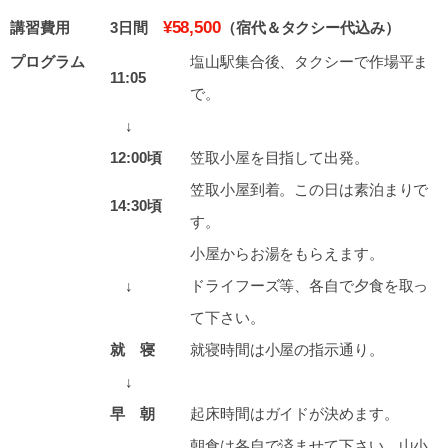
¥58,500
講習費用
3日間
（宿代＆タクシー代込み）
プログラム
塩山駅集合後、タクシーで作場平ま
11:05
で。
↓
12:00頃
笠取小屋を目指して出発。
笠取小屋到着。この日は素泊まりで
14:30頃
す。
小屋からお湯をもらえます。
↓
ドライフーズ等、各自で夕食を取っ
て下さい。
就 寝
就寝時間は小屋の指示通り。
↓
早 朝
起床時間はガイドが決めます。
朝食は各自で済ませて下さい。山小