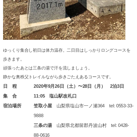
ゆっくり集合し初日は体力温存。二日目はしっかりロングコースを
歩きます。
頑張ったあとは三条の湯で汗を流しましょう。
静かな奥秩父トレイルながら歩きごたえあるコースです。
日 程
2020年9月26日（土）〜28日（月） 2泊3日
集 合
11:05 塩山駅改札口
宿泊場所
笠取小屋
山梨県塩山市一ノ瀬364 tel: 0553-33-
9888
三条の湯
山梨県北都留郡丹波山村 tel: 0428-
88-0616