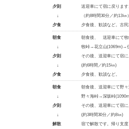
夕刻
送迎車にて宿に戻ります
↓
（約8時間30分／約13㎞
夕食
夕食後、歓談など。古民
朝食
朝食後、 送迎車にて牧峠(
↓
牧峠→花立山(1069m)→伏
夕刻
その後、送迎車にて宿に
↓
(約6時間／約15㎞)
夕食
夕食後、歓談など。
朝食
朝食後、送迎車にて野々
↓
野々海峠→深坂峠(1090m
夕刻
その後、送迎車にて宿に
↓
(約3時間30分／約8㎞)
解散
宿で解散です。帰り支度