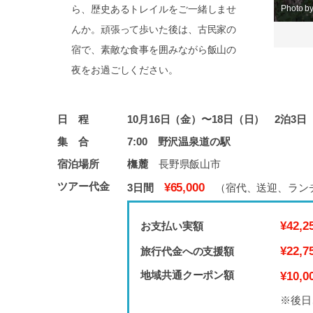
ら、歴史あるトレイルをご一緒しませ
Photo b
んか。頑張って歩いた後は、古民家の
宿で、素敵な食事を囲みながら飯山の
夜をお過ごしください。
日 程
10月16日（金）〜18日（日） 2泊3日
集 合
7:00 野沢温泉道の駅
宿泊場所
橅麓
長野県飯山市
ツアー代金
¥65,000
3日間
（宿代、送迎、ラン
¥42,2
お支払い実額
¥22,7
旅行代金への支援額
地域共通クーポン額
¥10,0
※後日