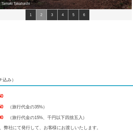
y Tamaki Takahashi
1
2
3
4
5
6
チ込み）
50
50
（旅行代金の35%）
00
（旅行代金の15%、千円以下四捨五入）
、弊社にて発行して、お客様にお渡しいたします。