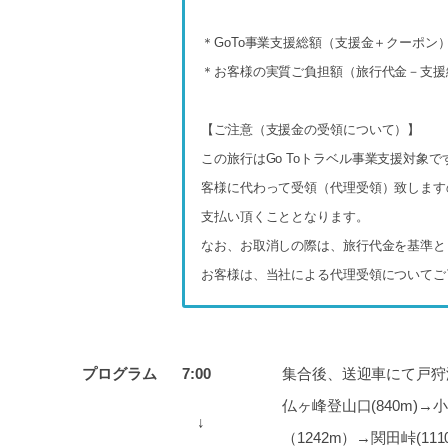
＊GoTo事業支援総額（支援金＋クーポン）
＊お客様の実質ご負担額（旅行代金－支援総額
【ご注意（支援金の受領について）】
この旅行はGo Toトラベル事業支援対
客様に代わって受領（代理受領）致します
支払い頂くこととなります。
なお、お取消しの際は、旅行代金を基準と
お客様は、当社による代理受領についてご
プログラム
7:00
集合後、送迎車にて戸狩
仏ヶ峰登山口(840m)→
↓
（1242m）→関田峠(111