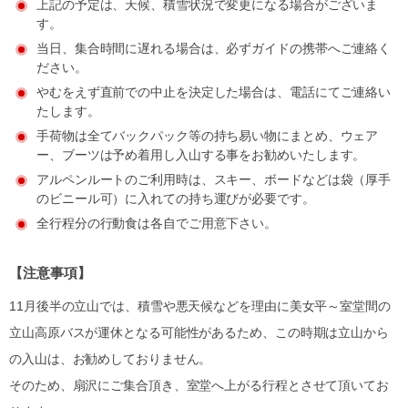
上記の予定は、天候、積雪状況で変更になる場合がございま
す。
当日、集合時間に遅れる場合は、必ずガイドの携帯へご連絡く
ださい。
やむをえず直前での中止を決定した場合は、電話にてご連絡い
たします。
手荷物は全てバックパック等の持ち易い物にまとめ、ウェア
ー、ブーツは予め着用し入山する事をお勧めいたします。
アルペンルートのご利用時は、スキー、ボードなどは袋（厚手
のビニール可）に入れての持ち運びが必要です。
全行程分の行動食は各自でご用意下さい。
【注意事項】
11月後半の立山では、積雪や悪天候などを理由に美女平～室堂間の
立山高原バスが運休となる可能性があるため、この時期は立山から
の入山は、お勧めしておりません。
そのため、扇沢にご集合頂き、室堂へ上がる行程とさせて頂いてお