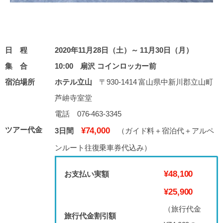
日 程
2020年11月28日（土）～ 11月30日（月）
集 合
10:00 扇沢 コインロッカー前
宿泊場所
ホテル立山
〒930-1414 富山県中新川郡立山町
芦峅寺室堂
電話 076-463-3345
ツアー代金
¥74,000
3日間
（ガイド料＋宿泊代＋アルペ
ンルート往復乗車券代込み）
¥48,100
お支払い実額
¥25,900
（旅行代金
旅行代金割引額