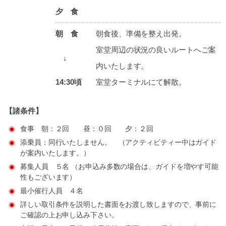
夕 食
朝 食
朝食後、準備を整え出発。
室堂周辺の状況の良いルートへご案
↓
内いたします。
14:30頃
室堂ターミナルにて解散。
【諸条件】
食事 朝：２回 昼：０回 夕：２回
添乗員：同行いたしません。 （アクティビティー中はガイド
が案内いたします。）
募集人員 ５名 （お申込み多数の場合は、ガイドを増やす可能
性もございます）
最小催行人員 ４名
詳しい取引条件を説明した書面をお渡し致しますので、事前に
ご確認の上お申し込み下さい。