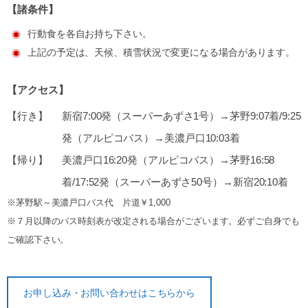
【諸条件】
行動食を各自お持ち下さい。
上記の予定は、天候、積雪状況で変更になる場合があります。
【アクセス】
【行き】
新宿7:00発（スーパーあずさ1号）→茅野9:07着/9:25
発（アルピコバス）→美濃戸口10:03着
【帰り】
美濃戸口16:20発（アルピコバス）→茅野16:58
着/17:52発（スーパーあずさ50号）→新宿20:10着
※茅野駅～美濃戸口バス代 片道￥1,000
※７月以降のバス時刻表が改定される場合がございます。必ずご自身でも
ご確認下さい。
お申し込み・お問い合わせはこちらから