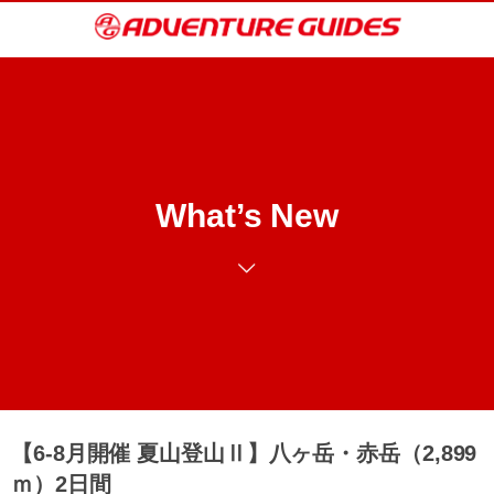
What’s New
【6‐8月開催 夏山登山Ⅱ】八ヶ岳・赤岳（2,899
ｍ）2日間