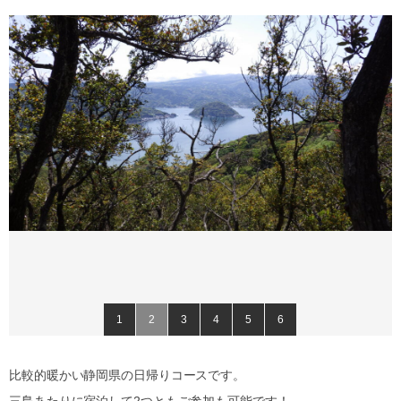
1
2
3
4
5
6
比較的暖かい静岡県の日帰りコースです。