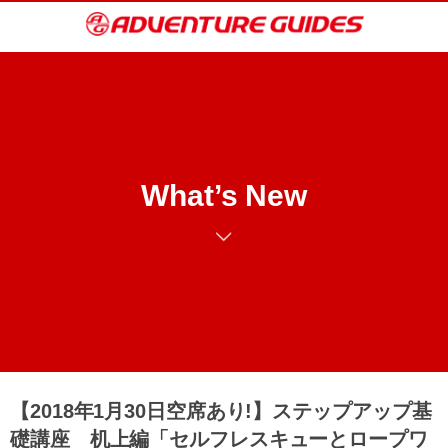
What’s New
【2018年1月30日空席あり!】ステップアップ基
礎講座 机上編「セルフレスキューとロープワ