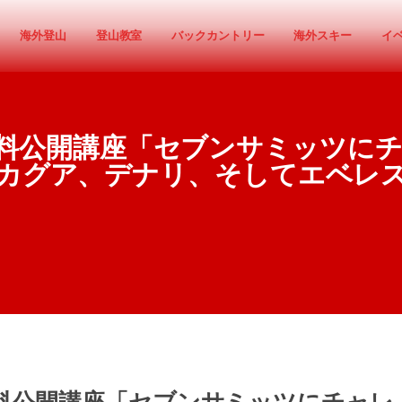
海外登山
登山教室
バックカントリー
海外スキー
イ
無料公開講座「セブンサミッツに
カグア、デナリ、そしてエベレ