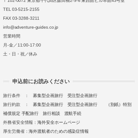
〒102-0072 東京都千代田区飯田橋2-9-6 東西館ビル本館43号室
TEL 03-5215-2155
FAX 03-3288-3211
info@adventure-guides.co.jp
営業時間
月-金／11:00-17:00
土・日・祝／休み
申込前にお読みください
旅行条件 ：
募集型企画旅行
受注型企画旅行
旅行約款 ：
募集型企画旅行
受注型企画旅行
（別紙）特別
補償規定
手配旅行
旅行相談
渡航手続
外務省安全情報：
海外安全ホームページ
厚生労働省：
海外渡航者のための感染症情報