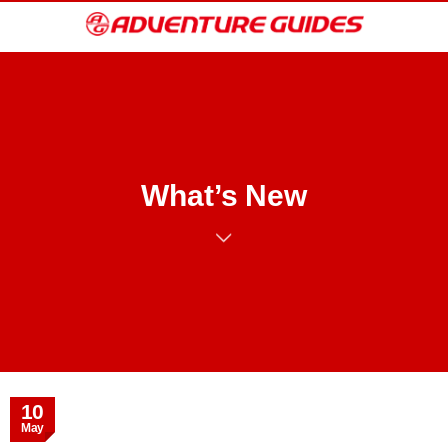
What’s New
10
May