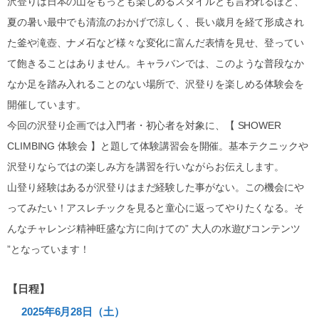
沢登りは日本の山をもっとも楽しめるスタイルとも言われるほど、
夏の暑い最中でも清流のおかげで涼しく、長い歳月を経て形成され
た釜や滝壺、ナメ石など様々な変化に富んだ表情を見せ、登ってい
て飽きることはありません。キャラバンでは、このような普段なか
なか足を踏み入れることのない場所で、沢登りを楽しめる体験会を
開催しています。
今回の沢登り企画では入門者・初心者を対象に、【 SHOWER
CLIMBING 体験会 】と題して体験講習会を開催。基本テクニックや
沢登りならではの楽しみ方を講習を行いながらお伝えします。
山登り経験はあるが沢登りはまだ経験した事がない。この機会にや
ってみたい！アスレチックを見ると童心に返ってやりたくなる。そ
んなチャレンジ精神旺盛な方に向けての” 大人の水遊びコンテンツ
”となっています！
【日程】
2025年6月28日（土）